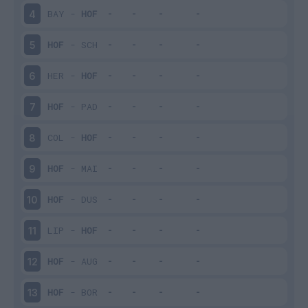
BAY
-
HOF
4
HOF
-
SCH
5
HER
-
HOF
6
HOF
-
PAD
7
COL
-
HOF
8
HOF
-
MAI
9
HOF
-
DUS
10
LIP
-
HOF
11
HOF
-
AUG
12
HOF
-
BOR
13