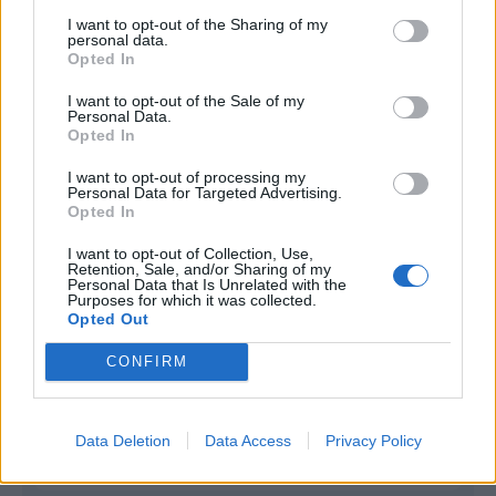
I want to opt-out of the Sharing of my
Infortunato
0 - 0
%
personal data.
Opted In
Inutilizzato
19 - 67
%
I want to opt-out of the Sale of my
Personal Data.
Opted In
I want to opt-out of processing my
Personal Data for Targeted Advertising.
Opted In
Scarica riepilogo
I want to opt-out of Collection, Use,
Scarica
Retention, Sale, and/or Sharing of my
stagionale
Personal Data that Is Unrelated with the
Purposes for which it was collected.
Opted Out
Giornata
Voto
FV
Entrato
Uscito
Bonus/Malus
CONFIRM
HOF
-
FRI
1
WOL
-
HOF
2
Data Deletion
Data Access
Privacy Policy
HOF
-
BOR
3