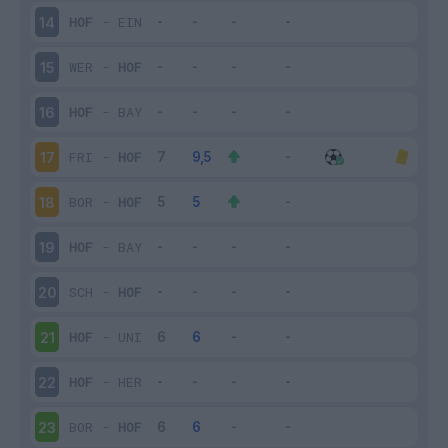
HOF
-
EIN
14
WER
-
HOF
15
HOF
-
BAY
16
FRI
-
HOF
17
BOR
-
HOF
18
HOF
-
BAY
19
SCH
-
HOF
20
HOF
-
UNI
21
HOF
-
HER
22
BOR
-
HOF
23