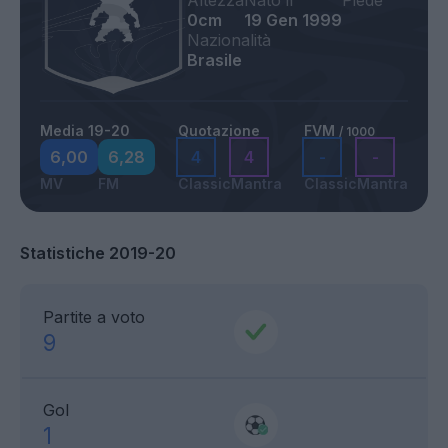
Altezza
Nato il
Piede
0cm
19 Gen 1999
Nazionalità
Brasile
Media 19-20
Quotazione
FVM
/ 1000
6,00
6,28
4
4
-
-
MV
FM
Classic
Mantra
Classic
Mantra
Statistiche 2019-20
Partite a voto
9
Gol
1