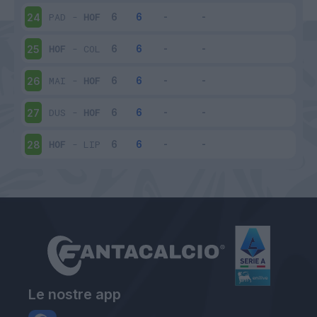
PAD
-
HOF
24
HOF
-
COL
25
MAI
-
HOF
26
DUS
-
HOF
27
HOF
-
LIP
28
Le nostre app