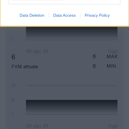
11
Data Deletion
Data Access
Privacy Policy
6
1
06 ago 26
Oggi
6
6
MAX
6
MIN
FVM attuale
11
6
1
06 ago 26
Oggi