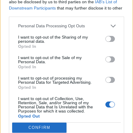
also be disclosed by us to third parties on the
IAB’s List of
Downstream Participants
that may further disclose it to other
third parties.
Personal Data Processing Opt Outs
I want to opt-out of the Sharing of my
personal data.
Opted In
I want to opt-out of the Sale of my
Personal Data.
Opted In
Classic
Mantra
I want to opt-out of processing my
Personal Data for Targeted Advertising.
Opted In
Andamento FantaValore di Mercato
I want to opt-out of Collection, Use,
Retention, Sale, and/or Sharing of my
Personal Data that Is Unrelated with the
Purposes for which it was collected.
6
6
MAX
Opted Out
6
MIN
FVM attuale
CONFIRM