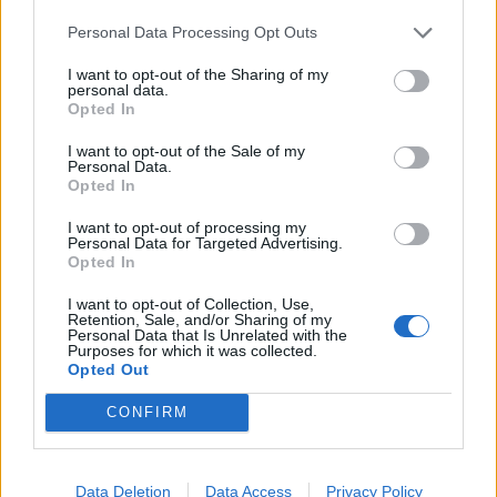
Infortunato
0 - 0
%
Personal Data Processing Opt Outs
Inutilizzato
30 - 100
%
I want to opt-out of the Sharing of my
personal data.
Opted In
I want to opt-out of the Sale of my
Personal Data.
Opted In
I want to opt-out of processing my
Personal Data for Targeted Advertising.
Scarica riepilogo
Scarica
Opted In
stagionale
I want to opt-out of Collection, Use,
Retention, Sale, and/or Sharing of my
Giornata
Voto
FV
Entrato
Uscito
Bonus/Malus
Personal Data that Is Unrelated with the
Purposes for which it was collected.
CRY
-
EVE
Opted Out
1
CONFIRM
CHE
-
CRY
2
CRY
-
BRI
3
Data Deletion
Data Access
Privacy Policy