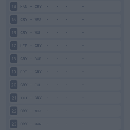
MAN
-
CRY
14
CRY
-
WES
15
CRY
-
WOL
16
LEE
-
CRY
17
CRY
-
BUR
18
BRI
-
CRY
19
CRY
-
FUL
20
TOT
-
CRY
21
CRY
-
WBA
22
CRY
-
MAN
23