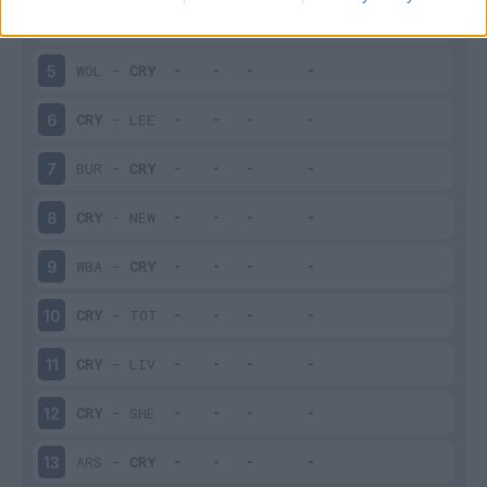
FUL
-
CRY
4
WOL
-
CRY
5
CRY
-
LEE
6
BUR
-
CRY
7
CRY
-
NEW
8
WBA
-
CRY
9
CRY
-
TOT
10
CRY
-
LIV
11
CRY
-
SHE
12
ARS
-
CRY
13