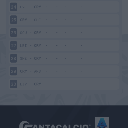
EVE
-
CRY
24
CRY
-
CHE
25
SOU
-
CRY
26
LEI
-
CRY
27
SHE
-
CRY
28
CRY
-
ARS
29
LIV
-
CRY
30