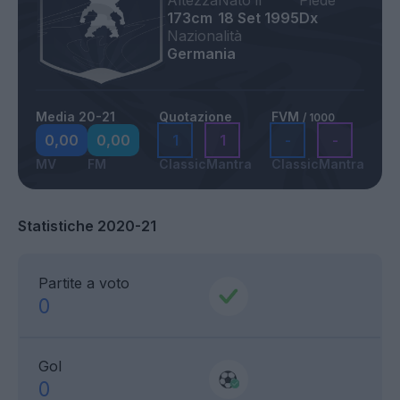
Altezza
Nato il
Piede
173cm
18 Set 1995
Dx
Nazionalità
Germania
Media 20-21
Quotazione
FVM
/ 1000
0,00
0,00
1
1
-
-
MV
FM
Classic
Mantra
Classic
Mantra
Statistiche 2020-21
Partite a voto
0
Gol
0