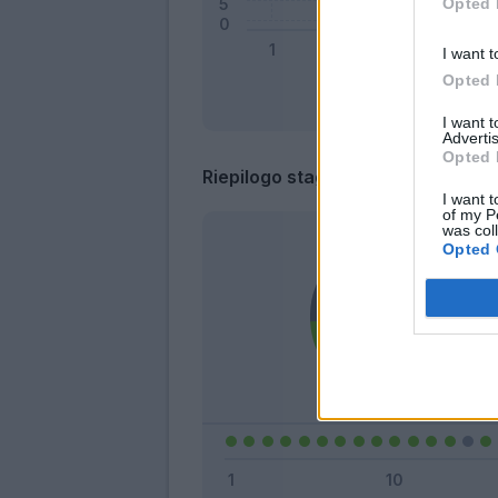
Opted 
I want t
Opted 
I want 
Advertis
Opted 
Riepilogo stagione
I want t
of my P
was col
Opted 