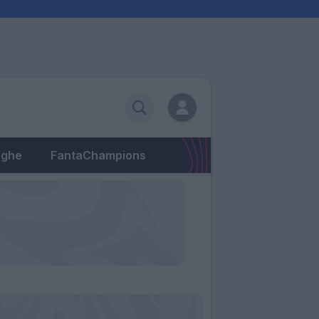
eghe
FantaChampions