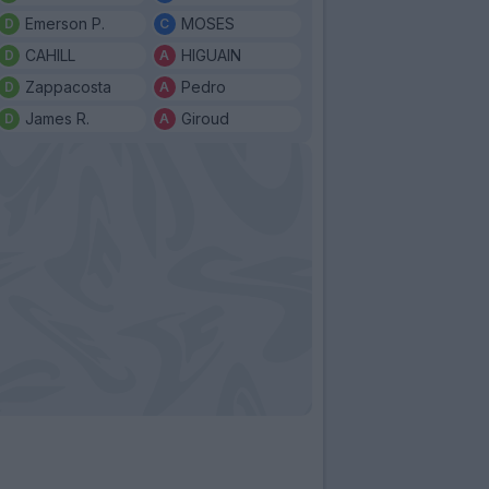
Emerson P.
MOSES
CAHILL
HIGUAIN
Zappacosta
Pedro
James R.
Giroud