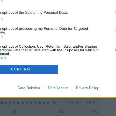
In
o opt-out of the Sale of my Personal Data.
In
Classic
Mantra
to opt-out of processing my Personal Data for Targeted
ing.
In
o opt-out of Collection, Use, Retention, Sale, and/or Sharing
ersonal Data that Is Unrelated with the Purposes for which it
lected.
Titolare
20 - 74
%
Out
Entrato
0 - 0
%
CONFIRM
Squalificato
0 - 0
%
Infortunato
0 - 0
%
Data Deletion
Data Access
Privacy Policy
Inutilizzato
7 - 25
%