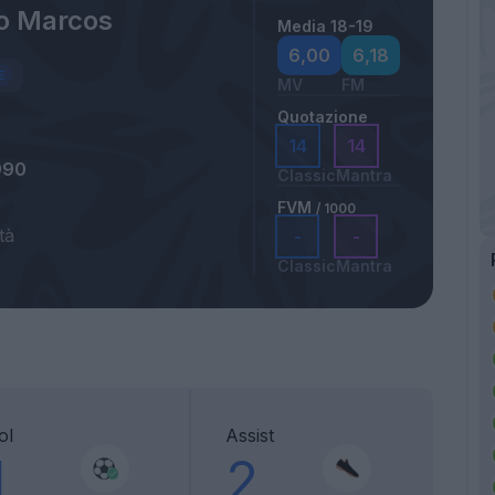
o Marcos
Media 18-19
6,00
6,18
MV
FM
Quotazione
14
14
990
Classic
Mantra
FVM
/ 1000
tà
-
-
Classic
Mantra
ol
Assist
1
2