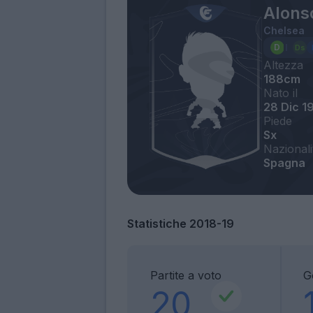
Alons
Chelsea
Altezza
188cm
Nato il
28 Dic 1
Piede
Sx
Nazionali
Spagna
Statistiche 2018-19
Partite a voto
G
20