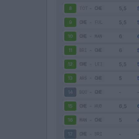
TOT
-
CHE
8
CHE
-
FUL
9
CHE
-
MAN
10
BRI
-
CHE
11
CHE
-
LEI
12
ARS
-
CHE
13
BOU
-
CHE
14
CHE
-
HUD
15
MAN
-
CHE
16
CHE
-
BRI
17