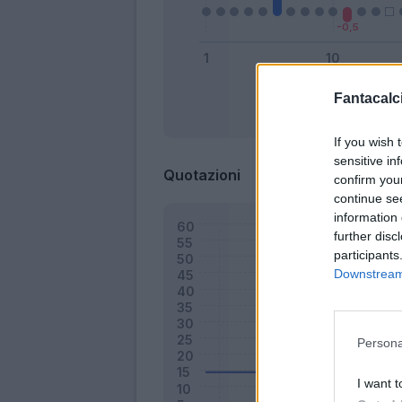
Fantacalci
Bonus
If you wish 
sensitive in
Quotazioni
confirm you
continue se
information 
further disc
participants
Downstream 
Persona
I want t