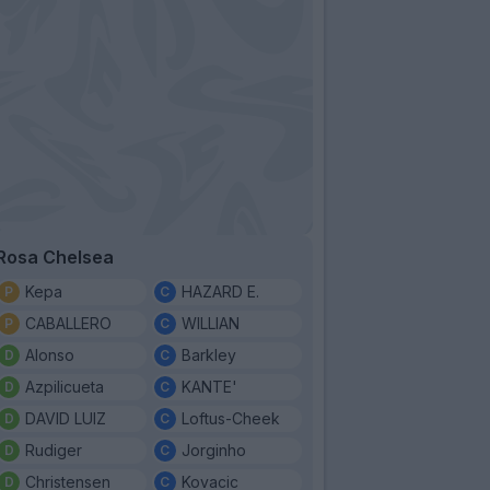
Rosa Chelsea
Kepa
HAZARD E.
CABALLERO
WILLIAN
Alonso
Barkley
Azpilicueta
KANTE'
DAVID LUIZ
Loftus-Cheek
Rudiger
Jorginho
Christensen
Kovacic