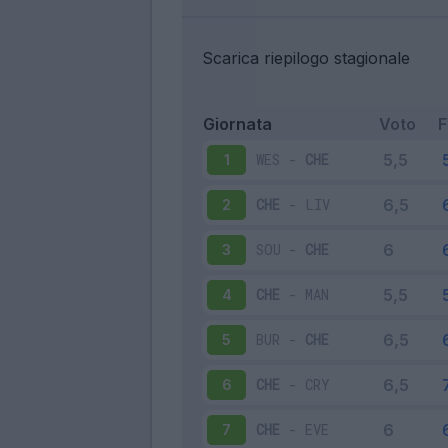
Scarica riepilogo stagionale
Giornata
Voto
WES
-
CHE
1
CHE
-
LIV
2
SOU
-
CHE
3
CHE
-
MAN
4
BUR
-
CHE
5
CHE
-
CRY
6
CHE
-
EVE
7