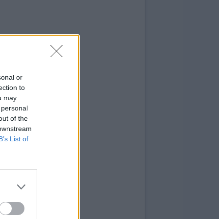
sonal or
ection to
ou may
 personal
out of the
 downstream
B’s List of