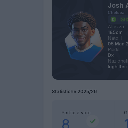
Josh
Chelsea
Altezza
185cm
Nato il
05 Mag 
Piede
Dx
Nazionali
Inghilte
Statistiche 2025/26
Partite a voto
G
8