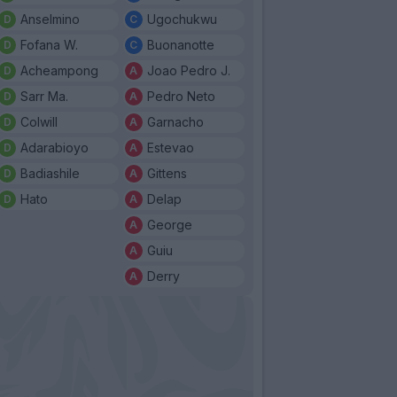
Anselmino
Ugochukwu
Fofana W.
Buonanotte
Acheampong
Joao Pedro J.
Sarr Ma.
Pedro Neto
Colwill
Garnacho
Adarabioyo
Estevao
Badiashile
Gittens
Hato
Delap
George
Guiu
Derry