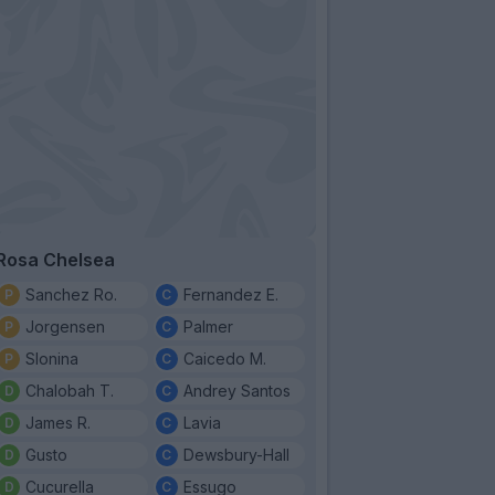
Rosa Chelsea
Sanchez Ro.
Fernandez E.
Jorgensen
Palmer
Slonina
Caicedo M.
Chalobah T.
Andrey Santos
James R.
Lavia
Gusto
Dewsbury-Hall
Cucurella
Essugo