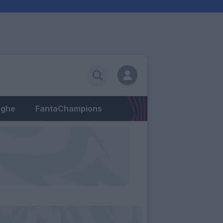
eghe
FantaChampions