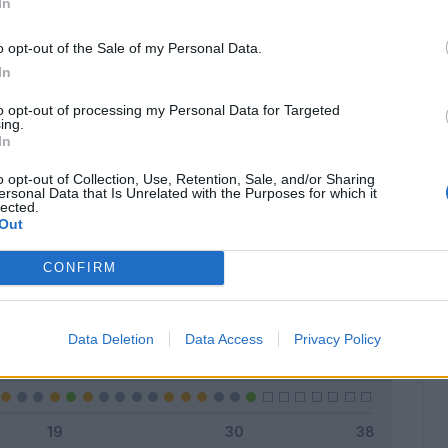
In
o opt-out of the Sale of my Personal Data.
In
Classic
Mantra
to opt-out of processing my Personal Data for Targeted
ing.
In
o opt-out of Collection, Use, Retention, Sale, and/or Sharing
ersonal Data that Is Unrelated with the Purposes for which it
lected.
Titolare
6 - 19
%
Out
Entrato
7 - 22
%
CONFIRM
Squalificato
0 - 0
%
Infortunato
0 - 0
%
Data Deletion
Data Access
Privacy Policy
Inutilizzato
18 - 58
%