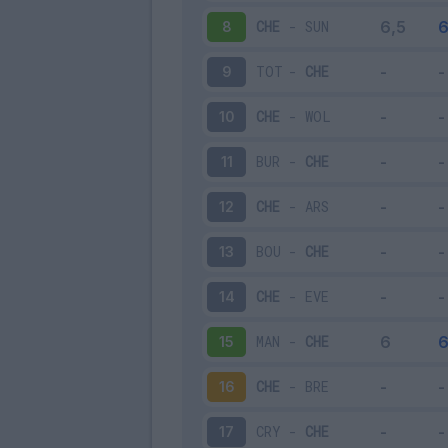
CHE
-
SUN
8
TOT
-
CHE
9
CHE
-
WOL
10
BUR
-
CHE
11
CHE
-
ARS
12
BOU
-
CHE
13
CHE
-
EVE
14
MAN
-
CHE
15
CHE
-
BRE
16
CRY
-
CHE
17