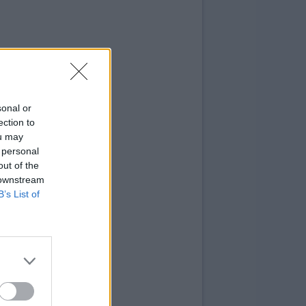
sonal or
ection to
ou may
 personal
out of the
 downstream
B’s List of