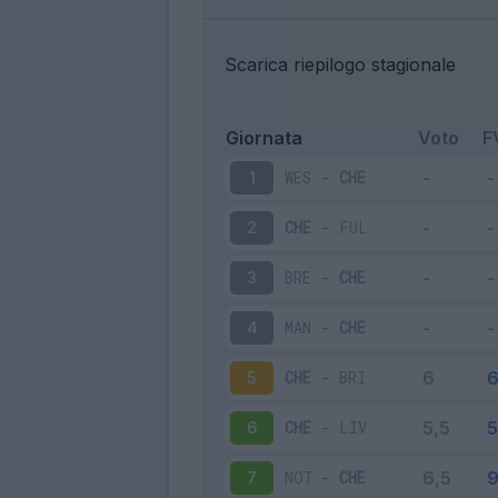
Scarica riepilogo stagionale
Giornata
Voto
F
WES
-
CHE
1
CHE
-
FUL
2
BRE
-
CHE
3
MAN
-
CHE
4
CHE
-
BRI
5
CHE
-
LIV
6
NOT
-
CHE
7