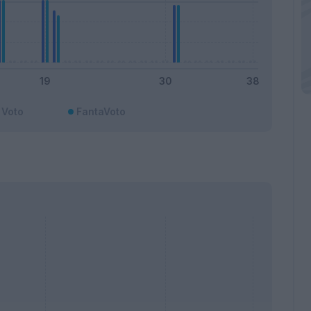
Voto
FantaVoto