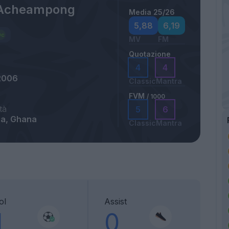
 Acheampong
Media 25/26
5,88
6,19
MV
FM
Quotazione
4
4
2006
Classic
Mantra
FVM
/ 1000
tà
5
6
rra, Ghana
Classic
Mantra
ol
Assist
1
0