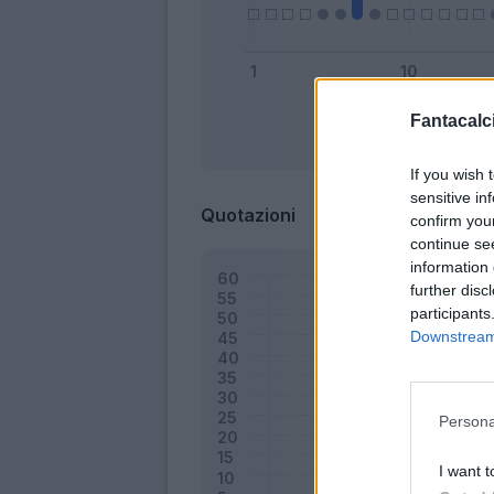
Fantacalci
Bonus
If you wish 
sensitive in
Quotazioni
confirm you
continue se
information 
further disc
participants
Downstream 
Persona
I want t