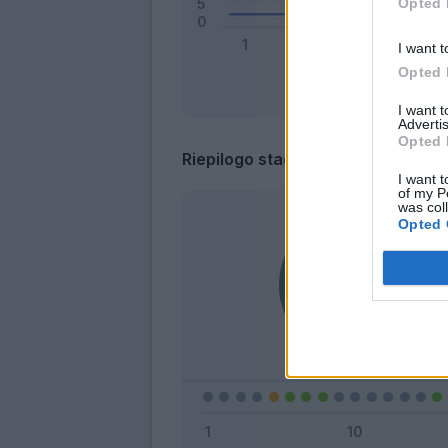
Opted 
I want t
Opted 
I want 
Advertis
Opted 
Riepilogo stagione
I want t
of my P
was col
Opted 