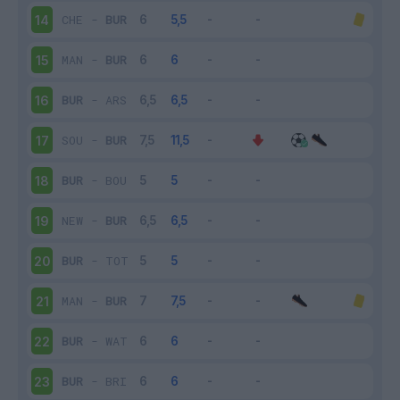
CHE
-
BUR
14
MAN
-
BUR
15
BUR
-
ARS
16
SOU
-
BUR
17
BUR
-
BOU
18
NEW
-
BUR
19
BUR
-
TOT
20
MAN
-
BUR
21
BUR
-
WAT
22
BUR
-
BRI
23