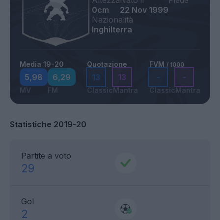
Altezza
Nato il
Piede
0cm
22 Nov 1999
Nazionalità
Inghilterra
Media 19-20
Quotazione
FVM
/ 1000
5,98
6,29
13
13
-
-
MV
FM
Classic
Mantra
Classic
Mantra
Statistiche 2019-20
Partite a voto
29
Gol
2