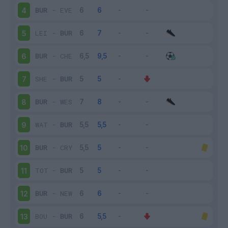
BUR
-
EVE
4
LEI
-
BUR
5
BUR
-
CHE
6
SHE
-
BUR
7
BUR
-
WES
8
WAT
-
BUR
9
BUR
-
CRY
10
TOT
-
BUR
11
BUR
-
NEW
12
BOU
-
BUR
13