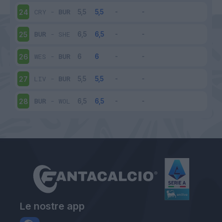
CRY
-
BUR
24
BUR
-
SHE
25
WES
-
BUR
26
LIV
-
BUR
27
BUR
-
WOL
28
Le nostre app