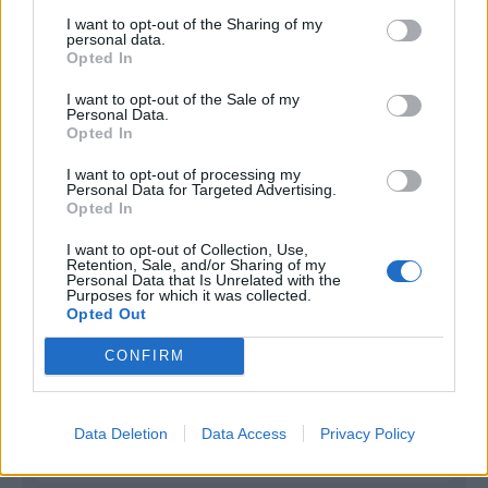
I want to opt-out of the Sharing of my
Infortunato
0 - 0
%
personal data.
Opted In
Inutilizzato
0 - 0
%
I want to opt-out of the Sale of my
Personal Data.
Opted In
I want to opt-out of processing my
Personal Data for Targeted Advertising.
Opted In
Scarica riepilogo
I want to opt-out of Collection, Use,
Scarica
Retention, Sale, and/or Sharing of my
stagionale
Personal Data that Is Unrelated with the
Purposes for which it was collected.
Opted Out
Giornata
Voto
FV
Entrato
Uscito
Bonus/Malus
CONFIRM
BRI
-
BUR
1
BUR
-
NOR
2
Data Deletion
Data Access
Privacy Policy
AST
-
BUR
3