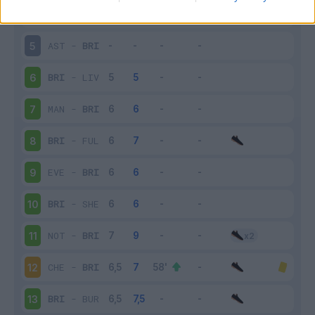
BRI
-
BOU
4
AST
-
BRI
5
BRI
-
LIV
6
MAN
-
BRI
7
BRI
-
FUL
8
EVE
-
BRI
9
BRI
-
SHE
10
NOT
-
BRI
11
CHE
-
BRI
12
BRI
-
BUR
13