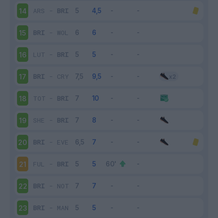
ARS
-
BRI
14
BRI
-
WOL
15
LUT
-
BRI
16
BRI
-
CRY
17
TOT
-
BRI
18
SHE
-
BRI
19
BRI
-
EVE
20
FUL
-
BRI
21
BRI
-
NOT
22
BRI
-
MAN
23