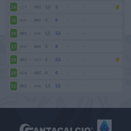
LIV
-
BRI
24
BUR
-
BRI
25
BRI
-
CHE
26
BOU
-
BRI
27
BRI
-
AST
28
NEW
-
BRI
29
BRI
-
MAN
30