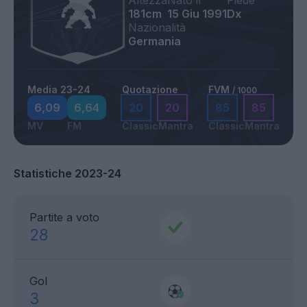
Altezza
Nato il
Piede
181cm
15 Giu 1991
Dx
Nazionalità
Germania
Media 23-24
Quotazione
FVM
/ 1000
6,09
6,64
20
20
85
85
MV
FM
Classic
Mantra
Classic
Mantra
Statistiche 2023-24
Partite a voto
28
Gol
3