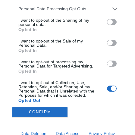
Infortunato
0 - 0
%
Personal Data Processing Opt Outs
Inutilizzato
2 - 6
%
I want to opt-out of the Sharing of my
personal data.
Opted In
I want to opt-out of the Sale of my
Personal Data.
Opted In
I want to opt-out of processing my
Personal Data for Targeted Advertising.
Scarica riepilogo
Scarica
Opted In
stagionale
I want to opt-out of Collection, Use,
Retention, Sale, and/or Sharing of my
Giornata
Voto
FV
Entrato
Uscito
Bonus/Malus
Personal Data that Is Unrelated with the
Purposes for which it was collected.
BRI
-
WES
Opted Out
1
CONFIRM
BRI
-
NEW
2
MAN
-
BRI
3
Data Deletion
Data Access
Privacy Policy