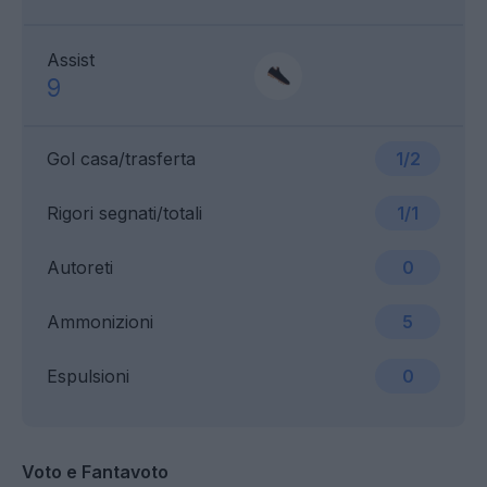
Assist
9
Gol casa/trasferta
1/2
Rigori segnati/totali
1/1
Autoreti
0
Ammonizioni
5
Espulsioni
0
Voto e Fantavoto