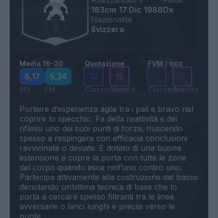
Altezza
Nato il
Piede
183cm
17 Dic 1988
Dx
Nazionalità
Svizzera
Media 19-20
Quotazione
FVM
/ 1000
6,17
5,34
12
12
-
-
MV
FM
Classic
Mantra
Classic
Mantra
Portiere d’esperienza agile tra i pali e bravo nel
coprire lo specchio. Fa della reattività e dei
riflessi uno dei suoi punti di forza, riuscendo
spesso a respingere con efficacia conclusioni
ravvicinate o deviate. È dotato di una buona
estensione e copre la porta con tutte le zone
del corpo quando esce nell’uno contro uno.
Partecipa attivamente alla costruzione dal basso
denotando un’ottima tecnica di base che lo
porta a cercare spesso filtranti tra le linee
avversarie o lanci lunghi e precisi verso le