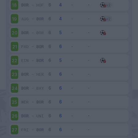
BOR
-
HOF
18
AUG
-
BOR
19
BOR
-
BOR
20
PAD
-
BOR
21
EIN
-
BOR
22
BOR
-
HER
23
BOR
-
BAY
24
WER
-
BOR
25
BOR
-
UNI
26
FRI
-
BOR
27