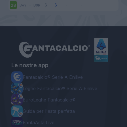
BAY
-
BOR
28
Le nostre app
Fantacalcio® Serie A Enilive
Leghe Fantacalcio® Serie A Enilive
EuroLeghe Fantacalcio®
Guida per l'asta perfetta
FantaAsta Live