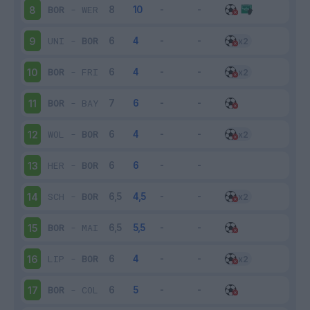
BOR
-
WER
8
UNI
-
BOR
9
BOR
-
FRI
10
BOR
-
BAY
11
WOL
-
BOR
12
HER
-
BOR
13
SCH
-
BOR
14
BOR
-
MAI
15
LIP
-
BOR
16
BOR
-
COL
17