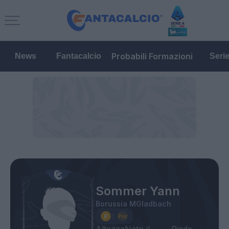
Probabili Formazioni
News
Fantacalcio
Seri
Sommer Yann
Borussia MGladbach