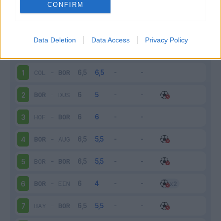
CONFIRM
Scarica riepilogo
Scarica
stagionale
Data Deletion
Data Access
Privacy Policy
Giornata
Voto
FV
Entrato
Uscito
Bonus/Malus
COL
-
BOR
1
BOR
-
DUS
2
HOF
-
BOR
3
BOR
-
AUG
4
BOR
-
BOR
5
BOR
-
EIN
6
BAY
-
BOR
7