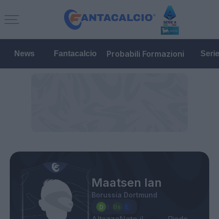
Probabili Formazioni
News
Fantacalcio
Seri
Maatsen Ian
Borussia Dortmund