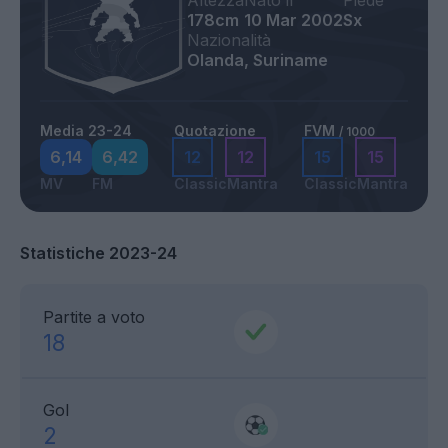
Altezza
Nato il
Piede
178cm
10 Mar 2002
Sx
Nazionalità
Olanda, Suriname
Media 23-24
Quotazione
FVM
/ 1000
6,14
6,42
12
12
15
15
MV
FM
Classic
Mantra
Classic
Mantra
Statistiche 2023-24
Partite a voto
18
Gol
2