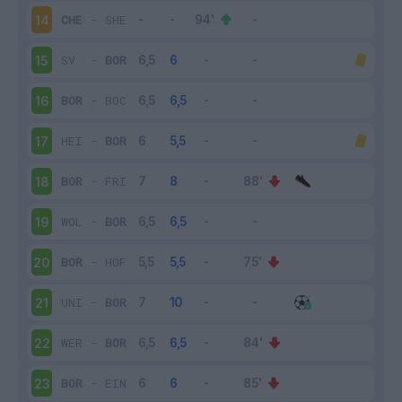
CHE
-
SHE
14
SV
-
BOR
15
BOR
-
BOC
16
HEI
-
BOR
17
BOR
-
FRI
18
WOL
-
BOR
19
BOR
-
HOF
20
UNI
-
BOR
21
WER
-
BOR
22
BOR
-
EIN
23