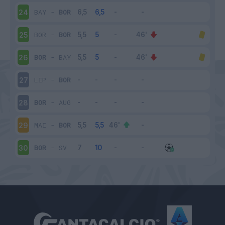
BAY
-
BOR
24
BOR
-
BOR
25
BOR
-
BAY
26
LIP
-
BOR
27
BOR
-
AUG
28
MAI
-
BOR
29
BOR
-
SV
30