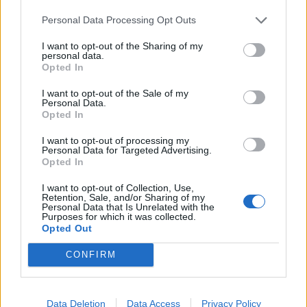
Infortunato
0 - 0
%
Personal Data Processing Opt Outs
Inutilizzato
7 - 23
%
I want to opt-out of the Sharing of my
personal data.
Opted In
I want to opt-out of the Sale of my
Personal Data.
Opted In
I want to opt-out of processing my
Personal Data for Targeted Advertising.
Scarica riepilogo
Scarica
Opted In
stagionale
I want to opt-out of Collection, Use,
Retention, Sale, and/or Sharing of my
Giornata
Voto
FV
Entrato
Uscito
Bonus/Malus
Personal Data that Is Unrelated with the
Purposes for which it was collected.
CHE
-
LUT
Opted Out
1
CONFIRM
CHE
-
NOT
2
BOU
-
CHE
3
Data Deletion
Data Access
Privacy Policy