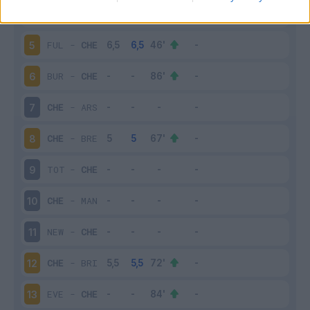
CHE
-
AST
4
FUL
-
CHE
5
BUR
-
CHE
6
CHE
-
ARS
7
CHE
-
BRE
8
TOT
-
CHE
9
CHE
-
MAN
10
NEW
-
CHE
11
CHE
-
BRI
12
EVE
-
CHE
13