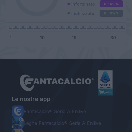
Infortunato
0 - 0%
%
Inutilizzato
0 - 0%
%
Le nostre app
Fantacalcio® Serie A Enilive
Leghe Fantacalcio® Serie A Enilive