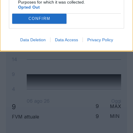
Purposes for which it was collected.
Opted Out
Andamento FantaValore di Mercato
CONFIRM
9
9
MAX
9
MIN
FVM attuale
Data Deletion
Data Access
Privacy Policy
14
9
4
06 ago 26
Oggi
9
9
MAX
9
MIN
FVM attuale