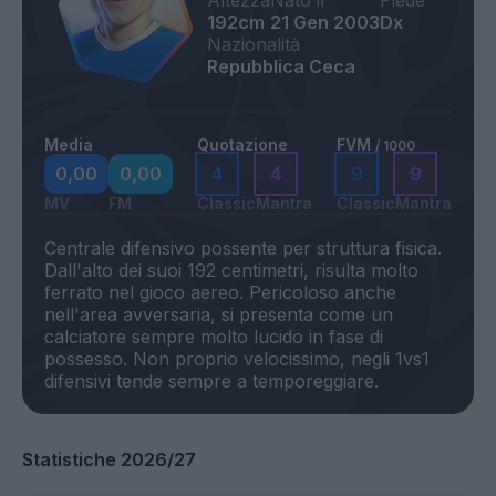
Altezza
Nato il
Piede
192cm
21 Gen 2003
Dx
Nazionalità
Repubblica Ceca
Media
Quotazione
FVM
/ 1000
0,00
0,00
4
4
9
9
MV
FM
Classic
Mantra
Classic
Mantra
Centrale difensivo possente per struttura fisica.
Dall'alto dei suoi 192 centimetri, risulta molto
ferrato nel gioco aereo. Pericoloso anche
nell'area avversaria, si presenta come un
calciatore sempre molto lucido in fase di
possesso. Non proprio velocissimo, negli 1vs1
Statistiche 2026/27