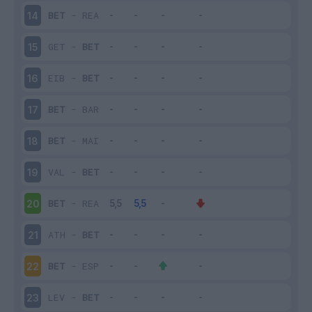
BET
-
REA
14
GET
-
BET
15
EIB
-
BET
16
BET
-
BAR
17
BET
-
MAI
18
VAL
-
BET
19
BET
-
REA
20
ATH
-
BET
21
BET
-
ESP
22
LEV
-
BET
23