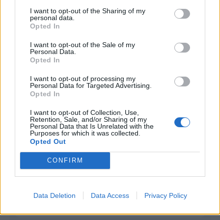
I want to opt-out of the Sharing of my
Infortunato
0 - 0
%
personal data.
Opted In
Inutilizzato
19 - 67
%
I want to opt-out of the Sale of my
Personal Data.
Opted In
I want to opt-out of processing my
Personal Data for Targeted Advertising.
Opted In
Scarica riepilogo
I want to opt-out of Collection, Use,
Scarica
Retention, Sale, and/or Sharing of my
stagionale
Personal Data that Is Unrelated with the
Purposes for which it was collected.
Opted Out
Giornata
Voto
FV
Entrato
Uscito
Bonus/Malus
CONFIRM
BET
-
GET
1
OSA
-
BET
2
Data Deletion
Data Access
Privacy Policy
VIL
-
BET
3