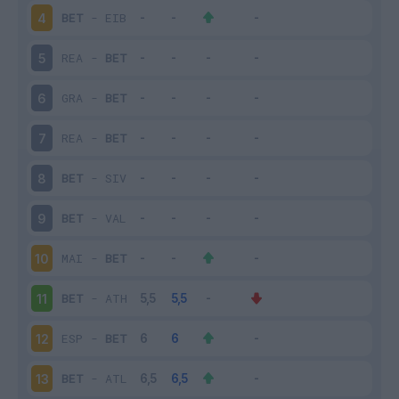
BET
-
EIB
4
REA
-
BET
5
GRA
-
BET
6
REA
-
BET
7
BET
-
SIV
8
BET
-
VAL
9
MAI
-
BET
10
BET
-
ATH
11
ESP
-
BET
12
BET
-
ATL
13