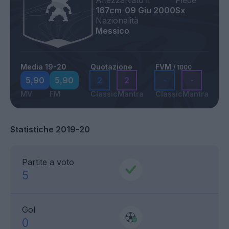
Altezza
Nato il
Piede
167cm
09 Giu 2000
Sx
Nazionalità
Messico
Media 19-20
Quotazione
FVM
/ 1000
5,90
5,90
2
2
-
-
MV
FM
Classic
Mantra
Classic
Mantra
Statistiche 2019-20
Partite a voto
5
Gol
0