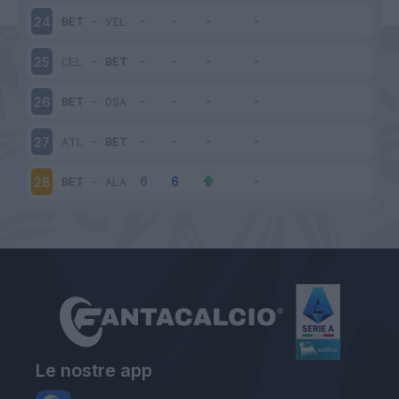
BET
-
VIL
24
CEL
-
BET
25
BET
-
OSA
26
ATL
-
BET
27
BET
-
ALA
28
Le nostre app