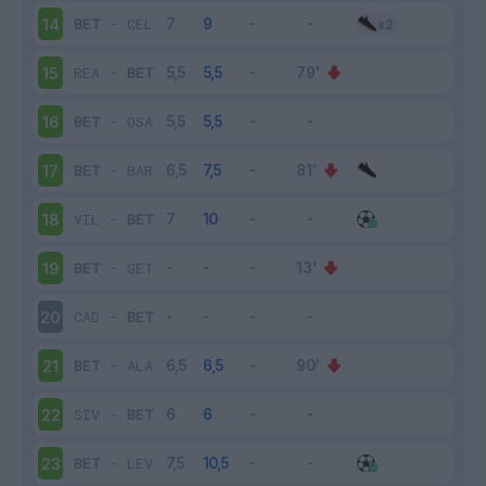
BET
-
CEL
14
REA
-
BET
15
BET
-
OSA
16
BET
-
BAR
17
VIL
-
BET
18
BET
-
GET
19
CAD
-
BET
20
BET
-
ALA
21
SIV
-
BET
22
BET
-
LEV
23