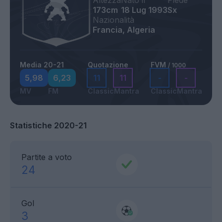
Altezza
Nato il
Piede
173cm
18 Lug 1993
Sx
Nazionalità
Francia, Algeria
Media 20-21
Quotazione
FVM
/ 1000
5,98
6,23
11
11
-
-
MV
FM
Classic
Mantra
Classic
Mantra
Statistiche 2020-21
Partite a voto
24
Gol
3