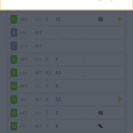
ATL
-
BET
4
BET
-
ELC
5
BAR
-
BET
6
ATH
-
BET
7
BET
-
EIB
8
OSA
-
BET
9
BET
-
VIL
10
GRA
-
BET
11
BET
-
SIV
12
HUE
-
BET
13