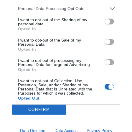
Infortunato
0 - 0
%
Personal Data Processing Opt Outs
Inutilizzato
5 - 16
%
I want to opt-out of the Sharing of my
personal data.
Opted In
I want to opt-out of the Sale of my
Personal Data.
Opted In
I want to opt-out of processing my
Personal Data for Targeted Advertising.
Scarica riepilogo
Scarica
Opted In
stagionale
I want to opt-out of Collection, Use,
Retention, Sale, and/or Sharing of my
Giornata
Voto
FV
Entrato
Uscito
Bonus/Malus
Personal Data that Is Unrelated with the
Purposes for which it was collected.
BET
-
REA
Opted Out
1
CONFIRM
VAL
-
BET
2
BET
-
REA
3
Data Deletion
Data Access
Privacy Policy