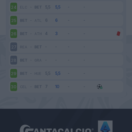
ELC
-
BET
24
BET
-
ATL
25
BET
-
ATH
26
REA
-
BET
27
BET
-
GRA
28
BET
-
HUE
29
CEL
-
BET
30