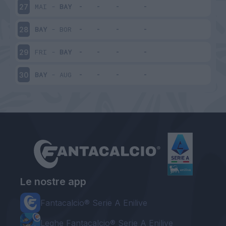
MAI
-
BAY
27
BAY
-
BOR
28
FRI
-
BAY
29
BAY
-
AUG
30
Le nostre app
Fantacalcio® Serie A Enilive
Leghe Fantacalcio® Serie A Enilive