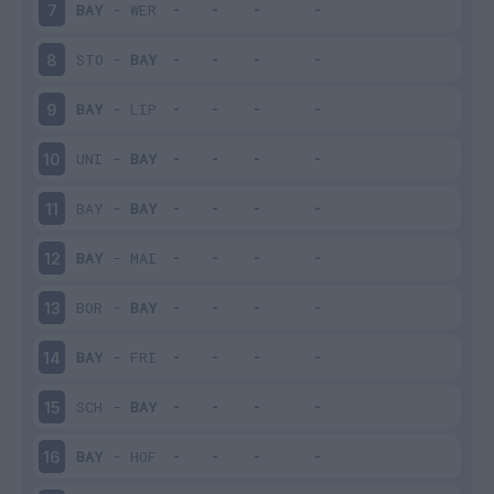
BAY
-
WER
7
STO
-
BAY
8
BAY
-
LIP
9
UNI
-
BAY
10
BAY
-
BAY
11
BAY
-
MAI
12
BOR
-
BAY
13
BAY
-
FRI
14
SCH
-
BAY
15
BAY
-
HOF
16