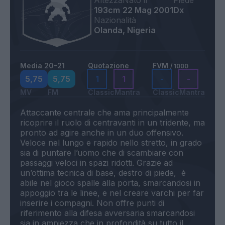
Altezza
Nato il
Piede
193cm
22 Mag 2001
Dx
Nazionalità
Olanda, Nigeria
Media 20-21
Quotazione
FVM
/ 1000
5,75
5,75
1
1
-
-
MV
FM
Classic
Mantra
Classic
Mantra
Attaccante centrale che ama principalmente
ricoprire il ruolo di centravanti in un tridente, ma
pronto ad agire anche in un duo offensivo.
Veloce nel lungo e rapido nello stretto, in grado
sia di puntare l’uomo che di scambiare con
passaggi veloci in spazi ridotti. Grazie ad
un’ottima tecnica di base, destro di piede, è
abile nel gioco spalle alla porta, smarcandosi in
appoggio tra le linee, e nel creare varchi per far
inserire i compagni. Non offre punti di
riferimento alla difesa avversaria smarcandosi
sia in ampiezza che in profondità su tutto il