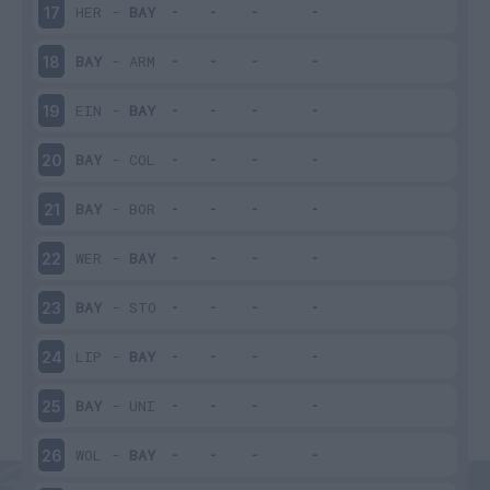
HER
-
BAY
17
BAY
-
ARM
18
EIN
-
BAY
19
BAY
-
COL
20
BAY
-
BOR
21
WER
-
BAY
22
BAY
-
STO
23
LIP
-
BAY
24
BAY
-
UNI
25
WOL
-
BAY
26