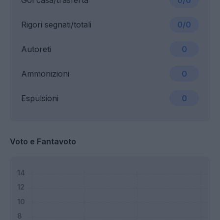
Gol casa/trasferta
0/0
Rigori segnati/totali
0/0
Autoreti
0
Ammonizioni
0
Espulsioni
0
Voto e Fantavoto