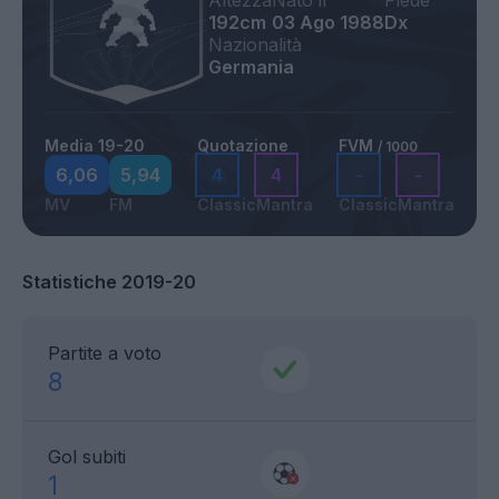
Altezza
Nato il
Piede
192cm
03 Ago 1988
Dx
Nazionalità
Germania
Media 19-20
Quotazione
FVM
/ 1000
6,06
5,94
4
4
-
-
MV
FM
Classic
Mantra
Classic
Mantra
Statistiche 2019-20
Partite a voto
8
Gol subiti
1