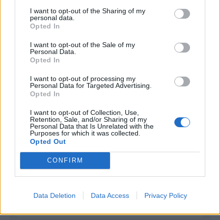
I want to opt-out of the Sharing of my
Infortunato
0 - 0
%
personal data.
Opted In
Inutilizzato
19 - 67
%
I want to opt-out of the Sale of my
Personal Data.
Opted In
I want to opt-out of processing my
Personal Data for Targeted Advertising.
Opted In
Scarica riepilogo
I want to opt-out of Collection, Use,
Scarica
Retention, Sale, and/or Sharing of my
stagionale
Personal Data that Is Unrelated with the
Purposes for which it was collected.
Opted Out
Giornata
Voto
FV
Entrato
Uscito
Bonus/Malus
CONFIRM
LIP
-
BAY
1
BAY
-
COL
2
Data Deletion
Data Access
Privacy Policy
PAD
-
BAY
3