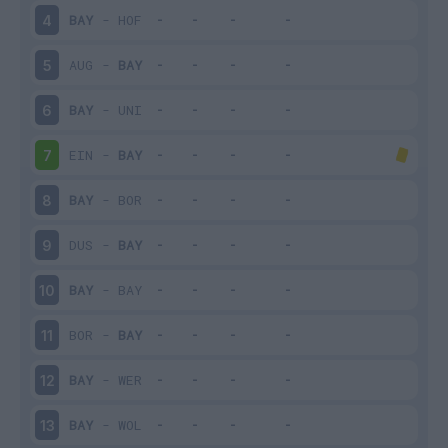
BAY
-
HOF
4
AUG
-
BAY
5
BAY
-
UNI
6
EIN
-
BAY
7
BAY
-
BOR
8
DUS
-
BAY
9
BAY
-
BAY
10
BOR
-
BAY
11
BAY
-
WER
12
BAY
-
WOL
13