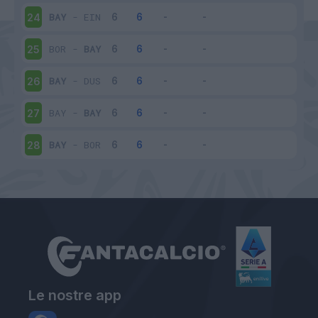
BAY
-
EIN
24
BOR
-
BAY
25
BAY
-
DUS
26
BAY
-
BAY
27
BAY
-
BOR
28
Le nostre app