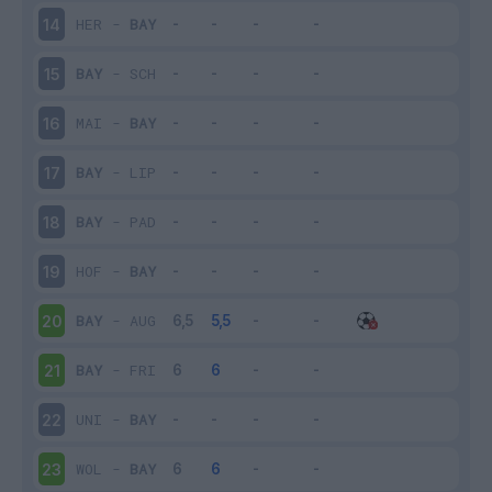
HER
-
BAY
14
BAY
-
SCH
15
MAI
-
BAY
16
BAY
-
LIP
17
BAY
-
PAD
18
HOF
-
BAY
19
BAY
-
AUG
20
BAY
-
FRI
21
UNI
-
BAY
22
WOL
-
BAY
23