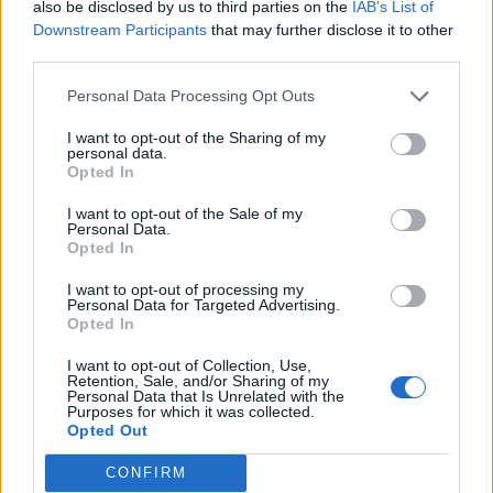
also be disclosed by us to third parties on the
IAB’s List of
Downstream Participants
that may further disclose it to other
third parties.
Personal Data Processing Opt Outs
I want to opt-out of the Sharing of my
personal data.
Opted In
I want to opt-out of the Sale of my
Personal Data.
Opted In
Classic
Mantra
I want to opt-out of processing my
Personal Data for Targeted Advertising.
Opted In
Andamento FantaValore di Mercato
I want to opt-out of Collection, Use,
Retention, Sale, and/or Sharing of my
Personal Data that Is Unrelated with the
Purposes for which it was collected.
21
21
MAX
Opted Out
21
MIN
FVM attuale
CONFIRM