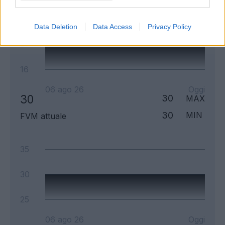
26
Data Deletion
Data Access
Privacy Policy
21
16
06 ago 26
Oggi
30
30
MAX
30
MIN
FVM attuale
35
30
25
06 ago 26
Oggi