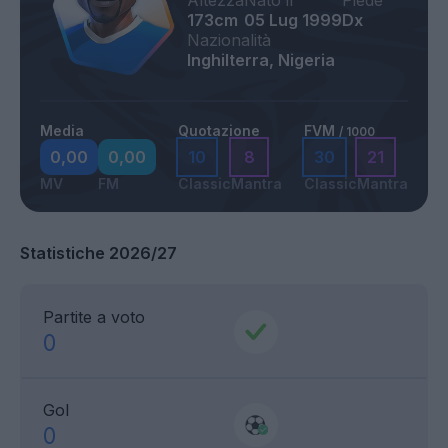
Altezza
Nato il
Piede
173cm
05 Lug 1999
Dx
Nazionalità
Inghilterra, Nigeria
Media
Quotazione
FVM
/ 1000
0,00
0,00
10
8
30
21
MV
FM
Classic
Mantra
Classic
Mantra
Statistiche 2026/27
Partite a voto
0
Gol
0