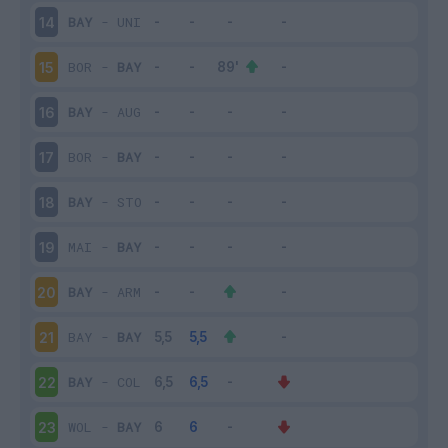
BAY
-
UNI
14
BOR
-
BAY
15
BAY
-
AUG
16
BOR
-
BAY
17
BAY
-
STO
18
MAI
-
BAY
19
BAY
-
ARM
20
BAY
-
BAY
21
BAY
-
COL
22
WOL
-
BAY
23