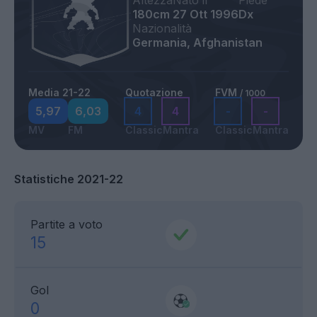
Altezza
Nato il
Piede
180cm
27 Ott 1996
Dx
Nazionalità
Germania, Afghanistan
Media 21-22
Quotazione
FVM
/ 1000
5,97
6,03
4
4
-
-
MV
FM
Classic
Mantra
Classic
Mantra
Statistiche 2021-22
Partite a voto
15
Gol
0