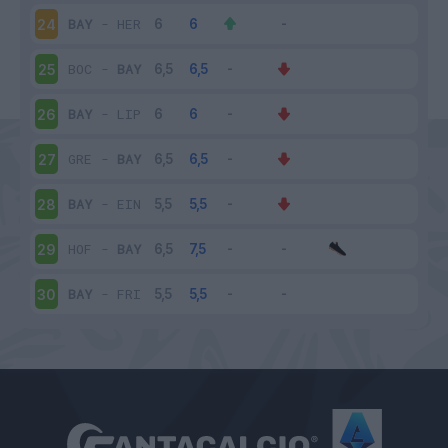
BAY
-
HER
24
BOC
-
BAY
25
BAY
-
LIP
26
GRE
-
BAY
27
BAY
-
EIN
28
HOF
-
BAY
29
BAY
-
FRI
30