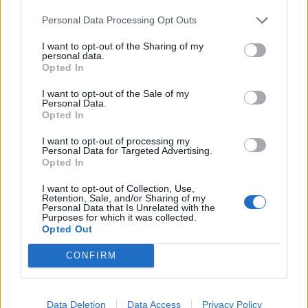
Infortunato
0 - 0
%
Personal Data Processing Opt Outs
Inutilizzato
9 - 30
%
I want to opt-out of the Sharing of my
personal data.
Opted In
I want to opt-out of the Sale of my
Personal Data.
Opted In
I want to opt-out of processing my
Personal Data for Targeted Advertising.
Scarica riepilogo
Scarica
Opted In
stagionale
I want to opt-out of Collection, Use,
Retention, Sale, and/or Sharing of my
Giornata
Voto
FV
Entrato
Uscito
Bonus/Malus
Personal Data that Is Unrelated with the
Purposes for which it was collected.
BAY
-
BOR
Opted Out
1
CONFIRM
STO
-
BAY
2
BAY
-
MAI
3
Data Deletion
Data Access
Privacy Policy