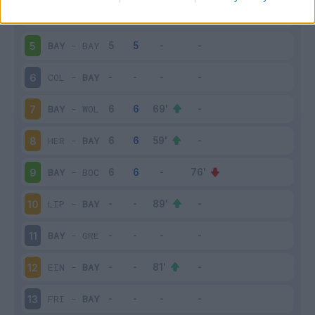
ARM
-
BAY
4
BAY
-
BAY
5
COL
-
BAY
6
BAY
-
WOL
7
HER
-
BAY
8
BAY
-
BOC
9
LIP
-
BAY
10
BAY
-
GRE
11
EIN
-
BAY
12
FRI
-
BAY
13