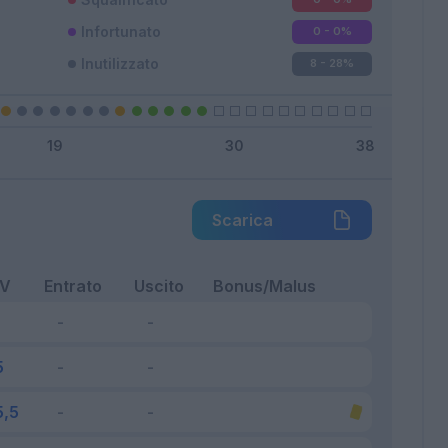
Infortunato
0 - 0
%
Inutilizzato
8 - 28
%
Scarica
FV
Entrato
Uscito
Bonus/Malus