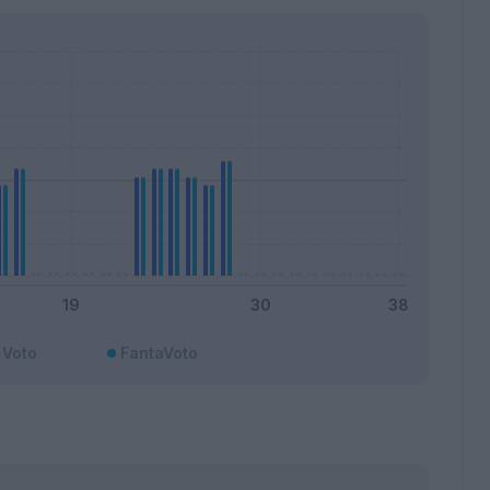
Voto
FantaVoto