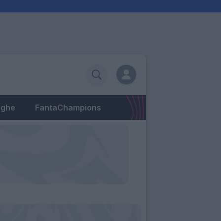
eghe
FantaChampions