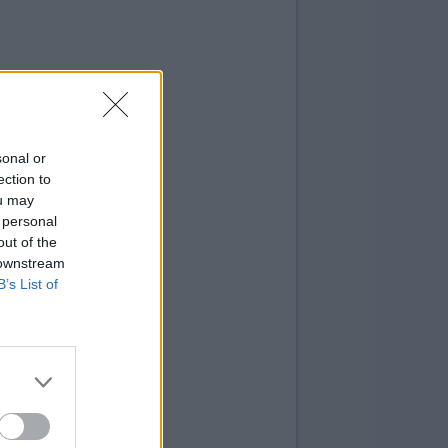
sonal or
ection to
ou may
 personal
out of the
 downstream
B’s List of