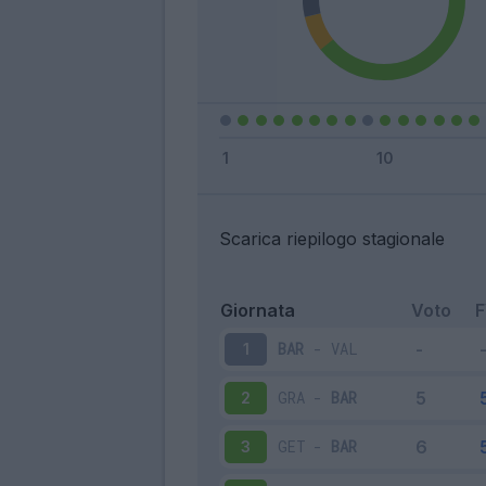
Scarica riepilogo stagionale
Giornata
Voto
BAR
-
VAL
1
GRA
-
BAR
2
GET
-
BAR
3