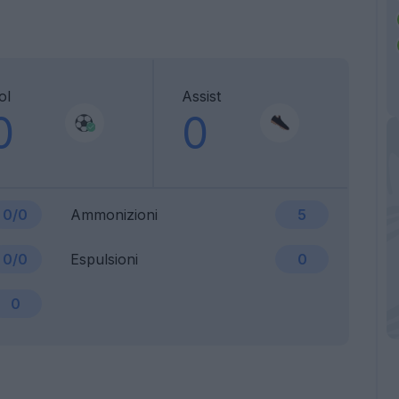
ol
Assist
0
0
0/0
Ammonizioni
5
0/0
Espulsioni
0
0