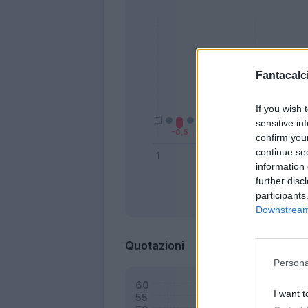
Fantacalci
If you wish 
sensitive in
confirm you
continue se
information 
further disc
participants
Bonus
Downstream 
Quotazioni
Persona
I want t