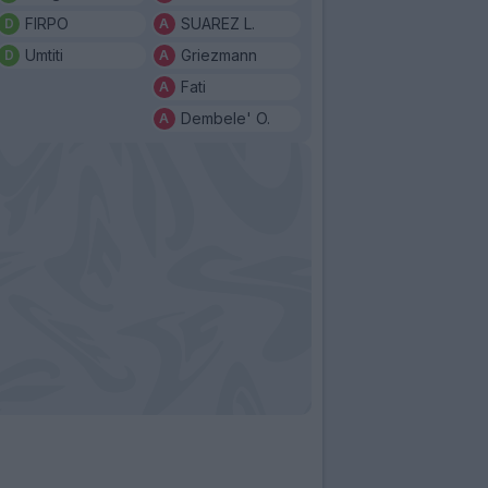
FIRPO
SUAREZ L.
Umtiti
Griezmann
Fati
Dembele' O.