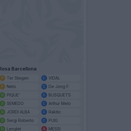
Rosa Barcellona
Ter Stegen
VIDAL
Neto
De Jong F.
PIQUE'
BUSQUETS
SEMEDO
Arthur Melo
JORDI ALBA
Rakitic
Sergi Roberto
PUIG
Lenglet
MESSI