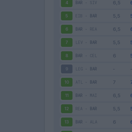
BAR
-
SIV
4
EIB
-
BAR
5
BAR
-
REA
6
LEV
-
BAR
7
BAR
-
CEL
8
LEG
-
BAR
9
ATL
-
BAR
10
BAR
-
MAI
11
REA
-
BAR
12
BAR
-
ALA
13