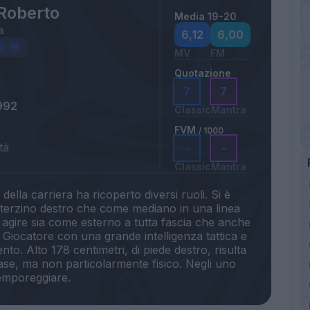
 Roberto
Media 19-20
a
6,12
6,00
MV
FM
Quotazione
7
7
992
Classic
Mantra
FVM
/ 1000
tà
-
-
Classic
Mantra
della carriera ha ricoperto diversi ruoli. Si è
me terzino destro che come mediano in una linea
agire sia come esterno a tutta fascia che anche
Giocatore con una grande intelligenza tattica e
to. Alto 178 centimetri, di piede destro, risulta
base, ma non particolarmente fisico. Negli uno