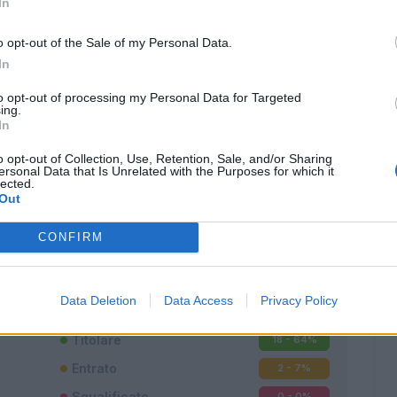
In
o opt-out of the Sale of my Personal Data.
In
to opt-out of processing my Personal Data for Targeted
ing.
In
o opt-out of Collection, Use, Retention, Sale, and/or Sharing
ersonal Data that Is Unrelated with the Purposes for which it
lected.
Out
Classic
Mantra
CONFIRM
Data Deletion
Data Access
Privacy Policy
Titolare
18 - 64
%
Entrato
2 - 7
%
Squalificato
0 - 0
%