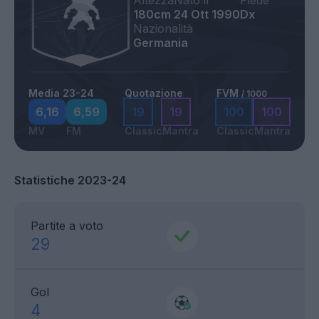
Altezza
Nato il
Piede
180cm
24 Ott 1990
Dx
Nazionalità
Germania
Media 23-24
Quotazione
FVM
/ 1000
6,16
6,59
19
19
100
100
MV
FM
Classic
Mantra
Classic
Mantra
Statistiche 2023-24
Partite a voto
29
Gol
4