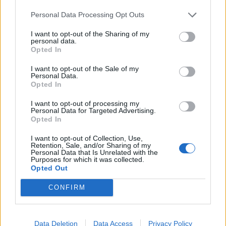
Infortunato
0 - 0
%
Personal Data Processing Opt Outs
Inutilizzato
1 - 3
%
I want to opt-out of the Sharing of my
personal data.
Opted In
I want to opt-out of the Sale of my
Personal Data.
Opted In
I want to opt-out of processing my
Personal Data for Targeted Advertising.
Scarica riepilogo
Scarica
Opted In
stagionale
I want to opt-out of Collection, Use,
Retention, Sale, and/or Sharing of my
Giornata
Voto
FV
Entrato
Uscito
Bonus/Malus
Personal Data that Is Unrelated with the
Purposes for which it was collected.
VIL
-
BAR
Opted Out
1
CONFIRM
OSA
-
BAR
2
BAR
-
BET
3
Data Deletion
Data Access
Privacy Policy