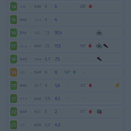
VAL
-
BAR
14
BAR
-
OSA
15
BAR
-
VIL
16
ALA
-
BAR
17
BAR
-
GRA
18
CEL
-
BAR
19
BAR
-
GET
20
ATH
-
BAR
21
BAR
-
MAI
22
ATL
-
BAR
23