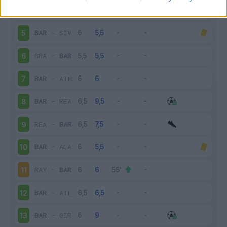
BAR
-
CEL
4
BAR
-
SIV
5
GRA
-
BAR
6
BAR
-
ATH
7
BAR
-
REA
8
REA
-
BAR
9
BAR
-
ALA
10
RAY
-
BAR
11
BAR
-
ATL
12
BAR
-
GIR
13