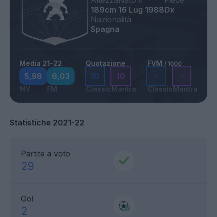
Altezza
Nato il
Piede
189cm
16 Lug 1988
Dx
Nazionalità
Spagna
Media 21-22
Quotazione
FVM
/ 1000
5,98
6,03
10
10
-
-
MV
FM
Classic
Mantra
Classic
Mantra
Statistiche 2021-22
Partite a voto
29
Gol
2