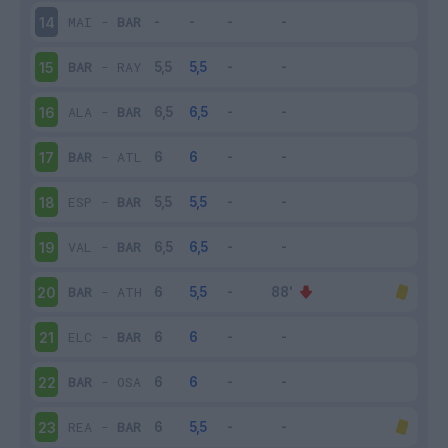
MAI
-
BAR
14
BAR
-
RAY
15
ALA
-
BAR
16
BAR
-
ATL
17
ESP
-
BAR
18
VAL
-
BAR
19
BAR
-
ATH
20
ELC
-
BAR
21
BAR
-
OSA
22
REA
-
BAR
23