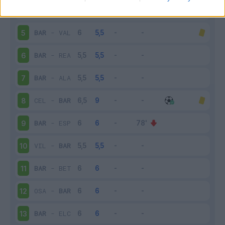
ATL
-
BAR
4
BAR
-
VAL
5
BAR
-
REA
6
BAR
-
ALA
7
CEL
-
BAR
8
BAR
-
ESP
9
VIL
-
BAR
10
BAR
-
BET
11
OSA
-
BAR
12
BAR
-
ELC
13