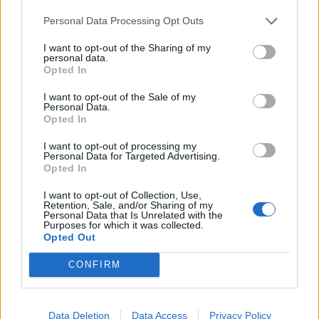
Infortunato
0 - 0
%
Personal Data Processing Opt Outs
Inutilizzato
1 - 3
%
I want to opt-out of the Sharing of my
personal data.
Opted In
I want to opt-out of the Sale of my
Personal Data.
Opted In
I want to opt-out of processing my
Personal Data for Targeted Advertising.
Scarica riepilogo
Scarica
Opted In
stagionale
I want to opt-out of Collection, Use,
Retention, Sale, and/or Sharing of my
Giornata
Voto
FV
Entrato
Uscito
Bonus/Malus
Personal Data that Is Unrelated with the
Purposes for which it was collected.
SIV
-
BAR
Opted Out
1
CONFIRM
BAR
-
GRA
2
BAR
-
LEV
3
Data Deletion
Data Access
Privacy Policy