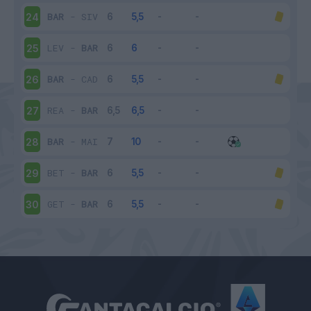
BAR
-
SIV
24
LEV
-
BAR
25
BAR
-
CAD
26
REA
-
BAR
27
BAR
-
MAI
28
BET
-
BAR
29
GET
-
BAR
30