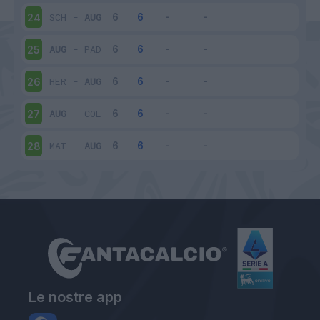
SCH
-
AUG
24
AUG
-
PAD
25
HER
-
AUG
26
AUG
-
COL
27
MAI
-
AUG
28
Le nostre app