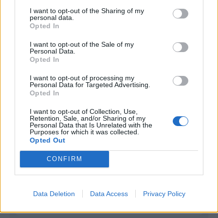
I want to opt-out of the Sharing of my
Infortunato
0 - 0
%
personal data.
Opted In
Inutilizzato
7 - 25
%
I want to opt-out of the Sale of my
Personal Data.
Opted In
I want to opt-out of processing my
Personal Data for Targeted Advertising.
Opted In
Scarica riepilogo
I want to opt-out of Collection, Use,
Scarica
Retention, Sale, and/or Sharing of my
stagionale
Personal Data that Is Unrelated with the
Purposes for which it was collected.
Opted Out
Giornata
Voto
FV
Entrato
Uscito
Bonus/Malus
CONFIRM
AUG
-
EIN
1
FRI
-
AUG
2
Data Deletion
Data Access
Privacy Policy
AUG
-
BAY
3