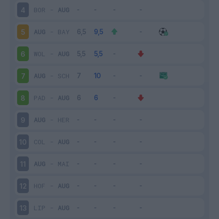
BOR
-
AUG
4
AUG
-
BAY
5
WOL
-
AUG
6
AUG
-
SCH
7
PAD
-
AUG
8
AUG
-
HER
9
COL
-
AUG
10
AUG
-
MAI
11
HOF
-
AUG
12
LIP
-
AUG
13