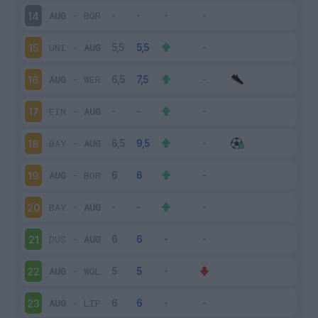
AUG
-
BOR
14
UNI
-
AUG
15
AUG
-
WER
16
EIN
-
AUG
17
BAY
-
AUG
18
AUG
-
BOR
19
BAY
-
AUG
20
DUS
-
AUG
21
AUG
-
WOL
22
AUG
-
LIP
23