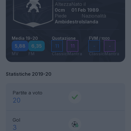
Altezza
Nato il
0cm
01 Feb 1989
Piede
Nazionalità
Ambidestro
Islanda
Media 19-20
Quotazione
FVM
/ 1000
5,88
6,35
11
11
-
-
MV
FM
Classic
Mantra
Classic
Mantra
Statistiche 2019-20
Partite a voto
20
Gol
3