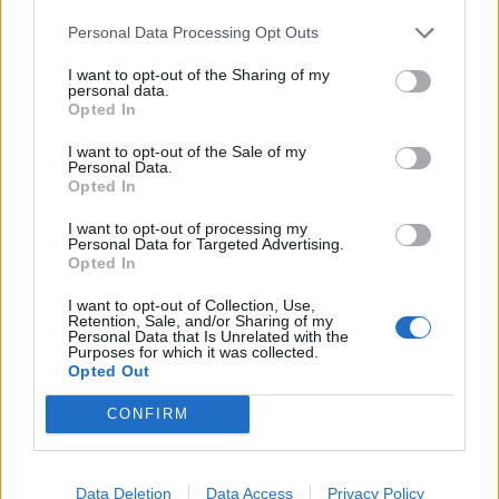
Infortunato
0 - 0
%
Personal Data Processing Opt Outs
Inutilizzato
8 - 26
%
I want to opt-out of the Sharing of my
personal data.
Opted In
I want to opt-out of the Sale of my
Personal Data.
Opted In
I want to opt-out of processing my
Personal Data for Targeted Advertising.
Scarica riepilogo
Scarica
Opted In
stagionale
I want to opt-out of Collection, Use,
Retention, Sale, and/or Sharing of my
Giornata
Voto
FV
Entrato
Uscito
Bonus/Malus
Personal Data that Is Unrelated with the
Purposes for which it was collected.
ESP
-
ATL
Opted Out
1
CONFIRM
ATL
-
ATH
2
ALA
-
ATL
3
Data Deletion
Data Access
Privacy Policy