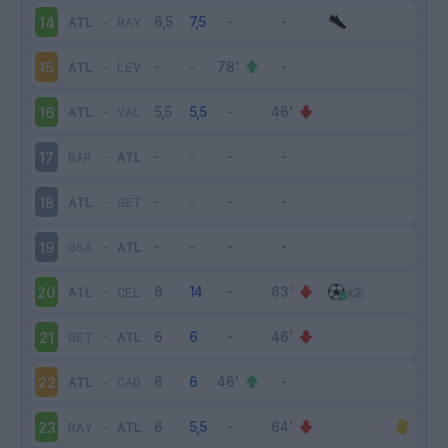
ATL
-
RAY
14
ATL
-
LEV
15
ATL
-
VAL
16
BAR
-
ATL
17
ATL
-
GET
18
OSA
-
ATL
19
ATL
-
CEL
20
BET
-
ATL
21
ATL
-
CAD
22
RAY
-
ATL
23