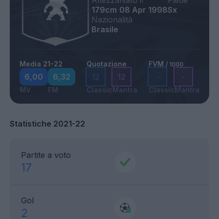
Altezza
Nato il
Piede
179cm
08 Apr 1998
Sx
Nazionalità
Brasile
Media 21-22
Quotazione
FVM
/ 1000
6,00
6,32
12
12
-
-
MV
FM
Classic
Mantra
Classic
Mantra
Statistiche 2021-22
Partite a voto
17
Gol
2