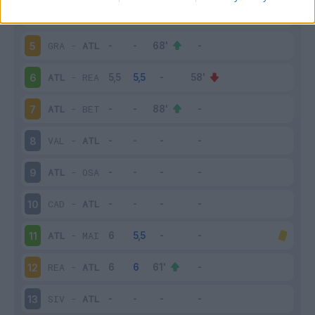
ATL
-
BAR
4
GRA
-
ATL
5
ATL
-
REA
6
ATL
-
BET
7
VAL
-
ATL
8
ATL
-
OSA
9
CAD
-
ATL
10
ATL
-
MAI
11
REA
-
ATL
12
SIV
-
ATL
13