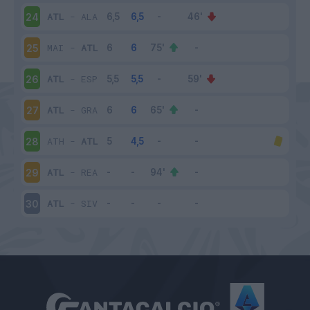
ATL
-
ALA
24
MAI
-
ATL
25
ATL
-
ESP
26
ATL
-
GRA
27
ATH
-
ATL
28
ATL
-
REA
29
ATL
-
SIV
30