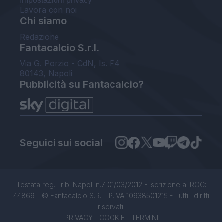
Impostazioni privacy
Lavora con noi
Chi siamo
Redazione
Fantacalcio S.r.l.
Via G. Porzio - CdN, Is. F4
80143, Napoli
Pubblicità su Fantacalcio?
Seguici sui social
Testata reg. Trib. Napoli n.7 01/03/2012 - Iscrizione al ROC:
44869 - © Fantacalcio S.R.L. P.IVA 10938501219 - Tutti i diritti
riservati.
PRIVACY
|
COOKIE
|
TERMINI