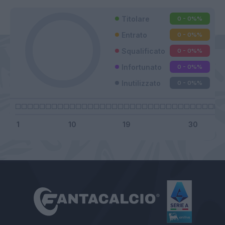
Titolare
0 - 0%
%
Entrato
0 - 0%
%
Squalificato
0 - 0%
%
Infortunato
0 - 0%
%
Inutilizzato
0 - 0%
%