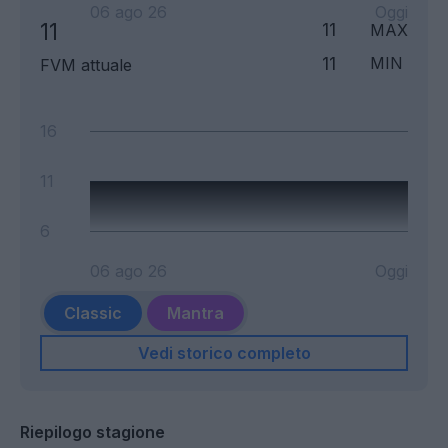
06 ago 26
Oggi
11
11
MAX
11
MIN
FVM attuale
16
11
6
06 ago 26
Oggi
Classic
Mantra
Vedi storico completo
Riepilogo stagione