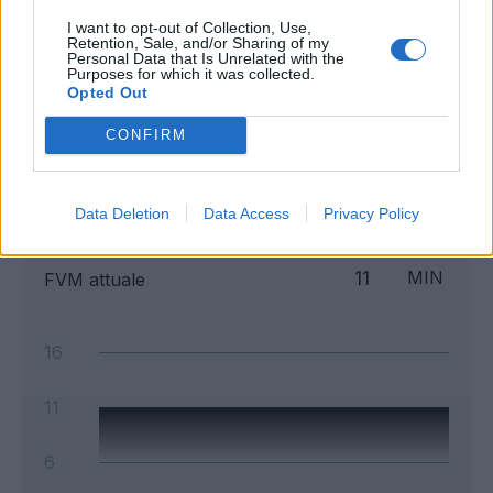
I want to opt-out of Collection, Use,
Retention, Sale, and/or Sharing of my
Personal Data that Is Unrelated with the
Purposes for which it was collected.
Opted Out
Classic
Mantra
CONFIRM
Andamento FantaValore di Mercato
Data Deletion
Data Access
Privacy Policy
11
11
MAX
11
MIN
FVM attuale
16
11
6