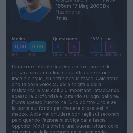
Altezza
Nato il
Piede
185cm
17 Mag 2000
Dx
Nazionalità
Italia
Media
Quotazione
FVM
/ 1000
0,00
0,00
5
5
11
11
MV
FM
Classic
Mantra
Classic
Mantra
Difensore laterale di piede destro capace di
giocare sia in una linea a quattro che in una
linea a cinque, su entrambe le fasce. Calciatore
che fa della velocità, della fisicità e della
resistenza le sue doti più importanti, attaccando
spesso la profondità e lottando su ogni pallone.
Punta spesso l’uomo nell’uno contro uno e se
la porta sul fondo per mettere cross tesi in
mezzo. Abile nel chiudere con tagli sul secondo
palo quando l’azione si svolge dalla fascia
opposta. Mostra anche una buona lettura delle
situazioni e delle seconde palle, arrivando