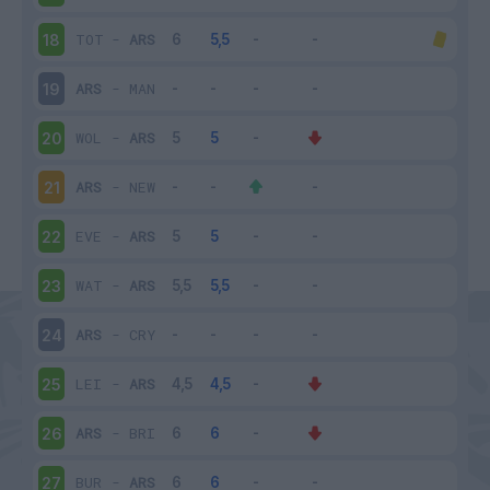
TOT
-
ARS
18
ARS
-
MAN
19
WOL
-
ARS
20
ARS
-
NEW
21
EVE
-
ARS
22
WAT
-
ARS
23
ARS
-
CRY
24
LEI
-
ARS
25
ARS
-
BRI
26
BUR
-
ARS
27