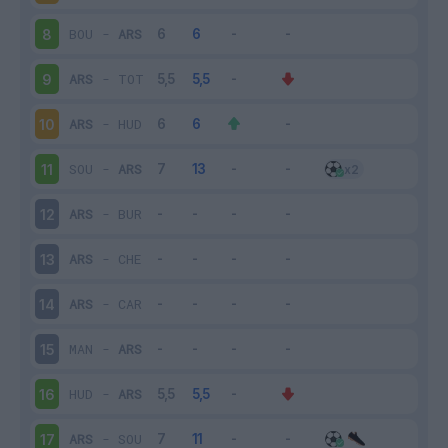
BOU
-
ARS
8
ARS
-
TOT
9
ARS
-
HUD
10
SOU
-
ARS
11
ARS
-
BUR
12
ARS
-
CHE
13
ARS
-
CAR
14
MAN
-
ARS
15
HUD
-
ARS
16
ARS
-
SOU
17