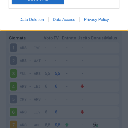
Scarica riepilogo
Scarica
Data Deletion
Data Access
Privacy Policy
stagionale
Giornata
Voto
FV
Entrato
Uscito
Bonus/Malus
ARS
-
EVE
1
ARS
-
WAT
2
FUL
-
ARS
3
ARS
-
LEI
4
CRY
-
ARS
5
ARS
-
LIV
6
ARS
-
WOL
7