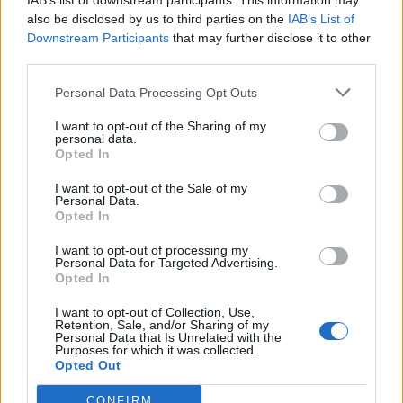
IAB’s list of downstream participants. This information may
also be disclosed by us to third parties on the
IAB’s List of
Downstream Participants
that may further disclose it to other
third parties.
Classic
Mantra
Personal Data Processing Opt Outs
I want to opt-out of the Sharing of my
personal data.
Riepilogo stagione
Opted In
I want to opt-out of the Sale of my
Titolare
15 - 55
%
Personal Data.
Opted In
Entrato
3 - 11
%
Squalificato
0 - 0
%
I want to opt-out of processing my
Personal Data for Targeted Advertising.
Infortunato
Opted In
0 - 0
%
Inutilizzato
9 - 33
%
I want to opt-out of Collection, Use,
Retention, Sale, and/or Sharing of my
Personal Data that Is Unrelated with the
Purposes for which it was collected.
Opted Out
CONFIRM