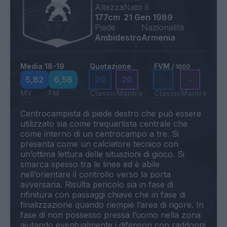
Altezza
Nato il
177cm
21 Gen 1989
Piede
Nazionalità
Ambidestro
Armenia
Media 18-19
Quotazione
FVM
/ 1000
5,82
6,56
20
20
-
-
MV
FM
Classic
Mantra
Classic
Mantra
Centrocampista di piede destro che può essere
utilizzato sia come trequartista centrale che
come interno di un centrocampo a tre. Si
presenta come un calciatore tecnico con
un’ottima lettura delle situazioni di gioco. Si
smarca spesso tra le linee ed è abile
nell’orientare il controllo verso la porta
avversaria. Risulta pericolo sia in fase di
rifinitura con passaggi chiave che in fase di
finalizzazione quando riempie l’area di rigore. In
fase di non possesso pressa l’uomo nella zona
aiutando eventualmente i difensori con raddoppi