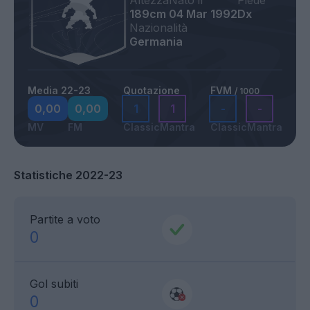
Altezza
Nato il
Piede
189cm
04 Mar 1992
Dx
Nazionalità
Germania
Media 22-23
Quotazione
FVM
/ 1000
0,00
0,00
1
1
-
-
MV
FM
Classic
Mantra
Classic
Mantra
Statistiche 2022-23
Partite a voto
0
Gol subiti
0