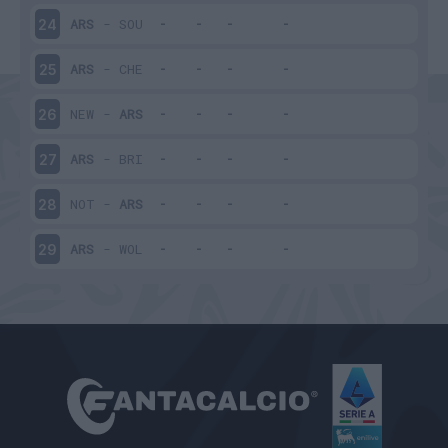
ARS
-
SOU
24
ARS
-
CHE
25
NEW
-
ARS
26
ARS
-
BRI
27
NOT
-
ARS
28
ARS
-
WOL
29