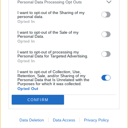
Personal Data Processing Opt Outs
Infortunato
0 - 0
%
I want to opt-out of the Sharing of my
personal data.
Inutilizzato
29 - 100
%
Opted In
I want to opt-out of the Sale of my
Personal Data.
Opted In
I want to opt-out of processing my
Personal Data for Targeted Advertising.
Opted In
Scarica riepilogo
Scarica
stagionale
I want to opt-out of Collection, Use,
Retention, Sale, and/or Sharing of my
Personal Data that Is Unrelated with the
Purposes for which it was collected.
Giornata
Voto
FV
Entrato
Uscito
Bonus/Malus
Opted Out
BOU
-
ARS
1
CONFIRM
ARS
-
FUL
2
Data Deletion
Data Access
Privacy Policy
MAN
-
ARS
3