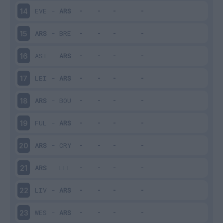
EVE
-
ARS
14
ARS
-
BRE
15
AST
-
ARS
16
LEI
-
ARS
17
ARS
-
BOU
18
FUL
-
ARS
19
ARS
-
CRY
20
ARS
-
LEE
21
LIV
-
ARS
22
WES
-
ARS
23