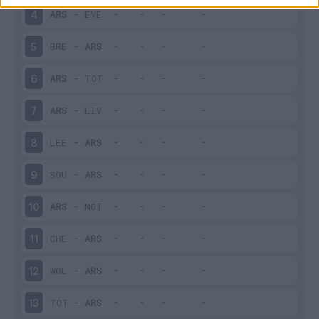
ARS
-
EVE
4
BRE
-
ARS
5
ARS
-
TOT
6
ARS
-
LIV
7
LEE
-
ARS
8
SOU
-
ARS
9
ARS
-
NOT
10
CHE
-
ARS
11
WOL
-
ARS
12
TOT
-
ARS
13