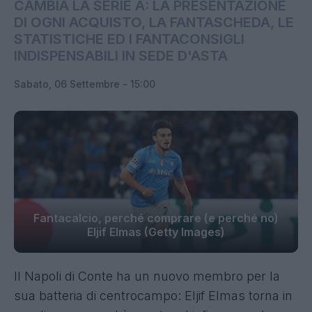
CAMBIA LA SERIE A: LA PRESENTAZIONE
DI OGNI ACQUISTO, LA FANTASCHEDA, LE
STATISTICHE ED I FANTACONSIGLI
INDISPENSABILI IN SEDE D'ASTA
Sabato, 06 Settembre - 15:00
Fantacalcio, perché comprare (e perché no)
Eljif Elmas (Getty Images)
Il Napoli di Conte ha un nuovo membro per la
sua batteria di centrocampo: Eljif Elmas torna in