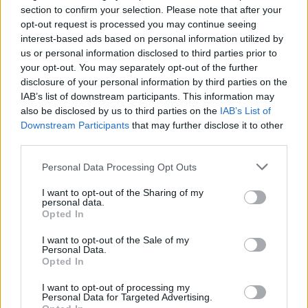
passaggio semplici sicure.
Il suo ruolo al
section to confirm your selection. Please note that after your
Fantacalcio Classic è quello di
opt-out request is processed you may continue seeing
interest-based ads based on personal information utilized by
centrocampista, mentre al Mantra è listato
us or personal information disclosed to third parties prior to
come W/T.
your opt-out. You may separately opt-out of the further
disclosure of your personal information by third parties on the
Perché comprare Eljif Elmas al
IAB’s list of downstream participants. This information may
Fantacalcio
also be disclosed by us to third parties on the
IAB’s List of
Downstream Participants
that may further disclose it to other
Un jolly duttilissimo che può tornare utile in
third parties.
praticamente tutti i ruoli dalla cintola di
Personal Data Processing Opt Outs
centrocampo in su. Spesso a voto,
I want to opt-out of the Sharing of my
interessantissimo per rapporto qualità-prezzo.
personal data.
Opted In
Perché non comprare Eljif Elmas al
I want to opt-out of the Sale of my
Fantacalcio
Personal Data.
Opted In
Raramente rischia di essere titolare, la maggior
I want to opt-out of processing my
parte delle sue presenze arriverà dalla
Personal Data for Targeted Advertising.