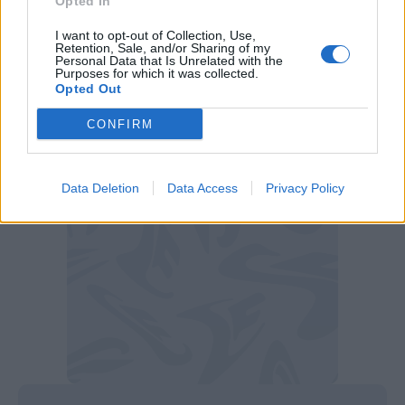
Opted In
panchina. Leggermente discontinuo.
I want to opt-out of Collection, Use,
Retention, Sale, and/or Sharing of my
Eljif Elmas, le statistiche
Personal Data that Is Unrelated with the
Purposes for which it was collected.
Opted Out
Classe 1999, ha disputato 317 partite con le
maglie di club, segnando 35 reti e regalando ai
CONFIRM
compagni 21 assist.
Data Deletion
Data Access
Privacy Policy