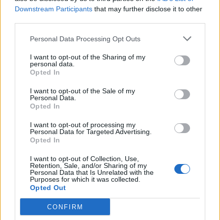
ROWE
- A Napoli l'ha fatto ancora una
Downstream Participants
that may further disclose it to other
volta: ingresso decisivo con tanto di gioiello
third parties.
da +3 allo scadere, peraltro decisivo. A
Personal Data Processing Opt Outs
Bergamo tornerà titolare, metterà nel mirino
I want to opt-out of the Sharing of my
più volte Ahanor che rischia di essere
personal data.
Opted In
l'anello debole della difesa orobica piena di
defezioni.
I want to opt-out of the Sale of my
Personal Data.
Opted In
KONE
'
- Ben 6 reti, tra le più grandi
I want to opt-out of processing my
sorprese dell'anno e non solo del Sassuolo.
Personal Data for Targeted Advertising.
Opted In
Il Lecce chiuderà tutti gli spazi a caccia
almeno di un punto salvezza, ecco perché i
I want to opt-out of Collection, Use,
Retention, Sale, and/or Sharing of my
suoi inserimenti dovranno essere più
Personal Data that Is Unrelated with the
Purposes for which it was collected.
velenosi e brutali del solito per superare
Opted Out
Falcone e compagni.
CONFIRM