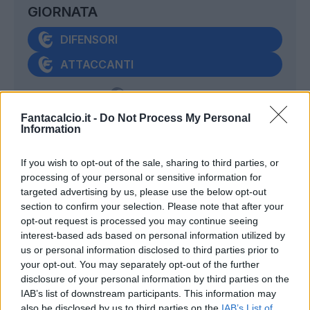
GIORNATA
DIFENSORI
ATTACCANTI
Fantacalcio.it -
Do Not Process My Personal
Information
If you wish to opt-out of the sale, sharing to third parties, or
processing of your personal or sensitive information for
RABIOT
- Dei 6 gol finora siglati, ben 5 sono
targeted advertising by us, please use the below opt-out
arrivati in trasferta. Considerato il campo
section to confirm your selection. Please note that after your
difficile (Genoa ostico) e le difficoltà enormi
opt-out request is processed you may continue seeing
interest-based ads based on personal information utilized by
che da mesi ha il Milan nel trovare la rete,
us or personal information disclosed to third parties prior to
sarà ancora una volta il francese il totem a
your opt-out. You may separately opt-out of the further
cui Allegri proverà ad aggrapparsi.
disclosure of your personal information by third parties on the
IAB’s list of downstream participants. This information may
also be disclosed by us to third parties on the
IAB’s List of