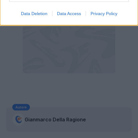
Data Deletion
Data Access
Privacy Policy
Autore
Gianmarco Della Ragione