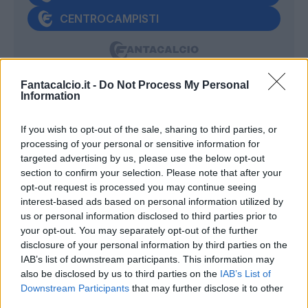
CENTROCAMPISTI
Fantacalcio.it -
Do Not Process My Personal
Information
DOUVIKAS
- Rete storica a Verona,
festeggiamenti doverosi ma il Como non ha
If you wish to opt-out of the sale, sharing to third parties, or
ancora terminato l'opera: vuole vincere le
processing of your personal or sensitive information for
ultime due e sperare che qualcuna
targeted advertising by us, please use the below opt-out
section to confirm your selection. Please note that after your
inciampi. Aggrappandosi al suo bomber da
opt-out request is processed you may continue seeing
ampia doppia cifra stagionale: il Parma è nel
interest-based ads based on personal information utilized by
mirino.
us or personal information disclosed to third parties prior to
your opt-out. You may separately opt-out of the further
disclosure of your personal information by third parties on the
VLAHOVIC
- Ha ritrovato gol, sorrisi e
IAB’s list of downstream participants. This information may
titolarità. Due reti nelle ultime due, decisivo
also be disclosed by us to third parties on the
IAB’s List of
Downstream Participants
nel pari col Verona e a Lecce, un +3 lampo
that may further disclose it to other
third parties.