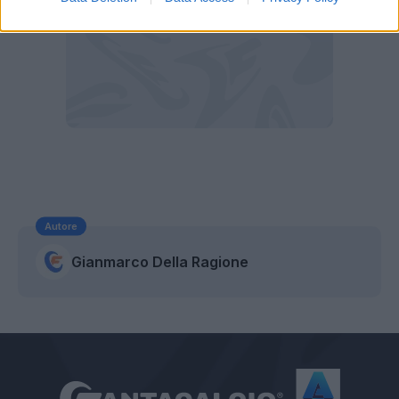
Autore
Gianmarco Della Ragione