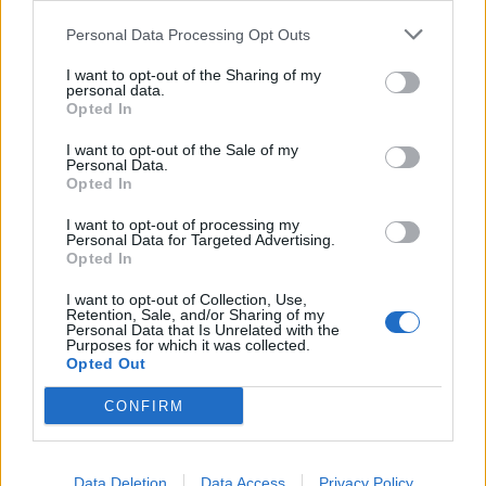
per radicare le speranze Champions verso
l'alto. Sul suo cammino la sua ex squadra a
Personal Data Processing Opt Outs
cui ha già fatto male: ci sono tutti i fattori
I want to opt-out of the Sharing of my
per pensare di ripetersi.
personal data.
Opted In
I want to opt-out of the Sale of my
KRSTOVIC
- A San Siro col Milan ha
Personal Data.
confermato di che pasta è fatto: centravanti
Opted In
fisico ma mobile, finalizzatore ma anche
I want to opt-out of processing my
Personal Data for Targeted Advertising.
intelligente nel servire i compagni. Annata
Opted In
super considerando la concorrenza di
I want to opt-out of Collection, Use,
Scamacca: contro i due centrali del
Retention, Sale, and/or Sharing of my
Personal Data that Is Unrelated with the
Bologna può avere la meglio.
Purposes for which it was collected.
Opted Out
CONFIRM
Data Deletion
Data Access
Privacy Policy