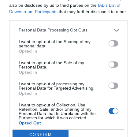
also be disclosed by us to third parties on the
IAB’s List of
Pavoletti. Ma tra le maglie della difesa dell'Inter,
Downstream Participants
that may further disclose it to other
stavolta, rischia di finire nell'anonimato e
third parties.
incappare in un'insufficienza.
Personal Data Processing Opt Outs
KUCKA
- Torna abile e arruolabile, forse anche
dal 1', a Udine per fare punti dopo il KO con la
I want to opt-out of the Sharing of my
personal data.
Juventus. La squadra di Tudor è abbastanza
Opted In
rognosa anche quando gioca in casa, peraltro
I want to opt-out of the Sale of my
Personal Data.
l'ex Milan non è ancora al top della forma e
Opted In
quindi aspettarsi da lui bonus pesanti sin da
I want to opt-out of processing my
subito potrebbe essere controproducente.
Personal Data for Targeted Advertising.
LEGGI
Opted In
I want to opt-out of Collection, Use,
Retention, Sale, and/or Sharing of my
Personal Data that Is Unrelated with the
ANCHE: I 5
Purposes for which it was collected.
Opted Out
CONFIRM