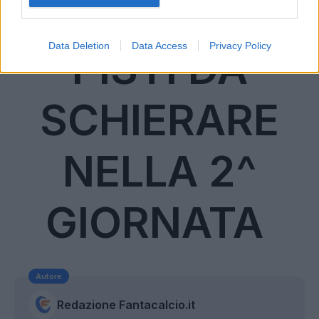
CENTROCAM
Data Deletion
Data Access
Privacy Policy
PISTI DA
SCHIERARE
NELLA 2^
GIORNATA
Autore
Redazione Fantacalcio.it