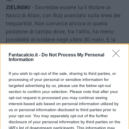
ZIELINSKI
- Dovrebbe essere lui il titolare al
fianco di Allan, con Ruiz avanzato sulla linea dei
trequartisti. Non convince ancora in quella
posizione di campo dove, tra l'altro, ha meno
possibilità di incidere negli ultimi 30 metri. E la
Juventus è sempre la Juventus.
Fantacalcio.it -
Do Not Process My Personal
RINCON
- Reduce dal dispendioso impegno
Information
inglese col Wolverhampton, Mazzarri gli
chiederà gli straordinari sul difficile campo
If you wish to opt-out of the sale, sharing to third parties, or
dell'Atalanta. Freuler e De Roon sono una delle
processing of your personal or sensitive information for
targeted advertising by us, please use the below opt-out
cerniere di centrocampo meglio assortite della
section to confirm your selection. Please note that after your
Serie A, per cui è meglio evitare il venezuelano
opt-out request is processed you may continue seeing
per il prossimo week-end.
interest-based ads based on personal information utilized by
us or personal information disclosed to third parties prior to
BIRSA
- Qualche buono spunto (ma non
your opt-out. You may separately opt-out of the further
vincente) contro il Brescia, resta in vantaggio su
disclosure of your personal information by third parties on the
Cigarini per dare più peso a un attacco orfano di
IAB’s list of downstream participants. This information may