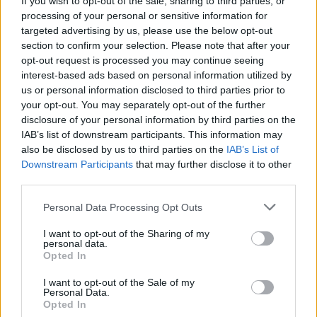
If you wish to opt-out of the sale, sharing to third parties, or
il mancato assist a Zaccagni del potenziale 0-2.
processing of your personal or sensitive information for
targeted advertising by us, please use the below opt-out
Ma è in crescita e si vede.
section to confirm your selection. Please note that after your
opt-out request is processed you may continue seeing
interest-based ads based on personal information utilized by
us or personal information disclosed to third parties prior to
your opt-out. You may separately opt-out of the further
disclosure of your personal information by third parties on the
IAB’s list of downstream participants. This information may
also be disclosed by us to third parties on the
IAB’s List of
Downstream Participants
that may further disclose it to other
third parties.
Personal Data Processing Opt Outs
CUADRADO (Inter)
- L'ultimo campionato a
I want to opt-out of the Sharing of my
personal data.
Torino è stato pessimo, malgrado 1 gol e 3 assist
Opted In
ha chiuso con
una fanta-media del 5.92
su cui
I want to opt-out of the Sale of my
pesano i 7 cartellini e le troppe insufficienze.
Personal Data.
Opted In
All'Inter ha la chance per tornare ai suoi livelli: