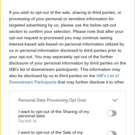
Fantacalcio, 3 giocatori di nuovo
protagonisti
If you wish to opt-out of the sale, sharing to third parties, or
processing of your personal or sensitive information for
MINA
- L'ultimo bonus risaliva al 2-0 col
targeted advertising by us, please use the below opt-out
Parma della 3^ giornata. Una vita dopo, in
section to confirm your selection. Please note that after your
un altro scontro diretto, svetta con
opt-out request is processed you may continue seeing
interest-based ads based on personal information utilized by
successo: per lui 7+3 col Torino.
us or personal information disclosed to third parties prior to
your opt-out. You may separately opt-out of the further
J.
RODRIGUEZ
- Conferma l'arte dell'assist,
disclosure of your personal information by third parties on the
IAB’s list of downstream participants. This information may
col Parma addirittura il settimo personale.
also be disclosed by us to third parties on the
IAB’s List of
L'ultima volta l'aveva messo a referto nel 3-
Downstream Participants
that may further disclose it to other
1 col Lecce della 27^ (allora fu persino +4).
third parties.
Personal Data Processing Opt Outs
MERET
- A Pisa prestazione da portiere
I want to opt-out of the Sharing of my
vero, che ha vinto due scudetti a Napoli. 7
personal data.
Opted In
in pagella, clean sheet e messaggio in
etremis mandato a Conte e Milinkovic-
I want to opt-out of the Sale of my