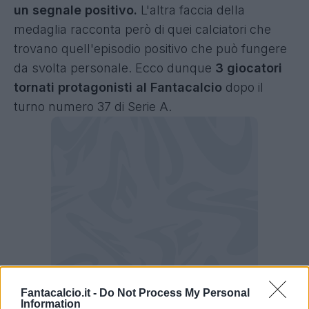
un segnale positivo.
L'altra faccia della
medaglia racconta però di quei calciatori che
trovano quell'episodio positivo che può fungere
da svolta personale. Ecco dunque
3 giocatori
tornati protagonisti al Fantacalcio
dopo il
turno numero 37 di Serie A.
Fantacalcio.it -
Do Not Process My Personal
Information