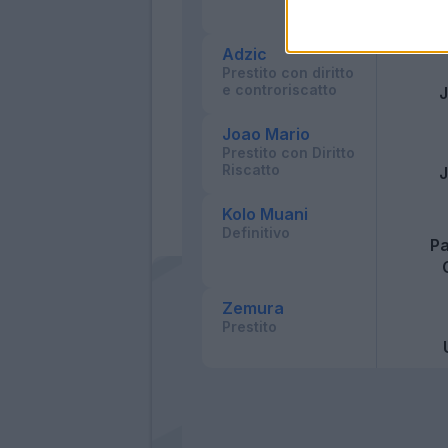
Adzic
Prestito con diritto
e controriscatto
Joao Mario
Prestito con Diritto
Riscatto
Kolo Muani
Definitivo
Pa
Zemura
Prestito