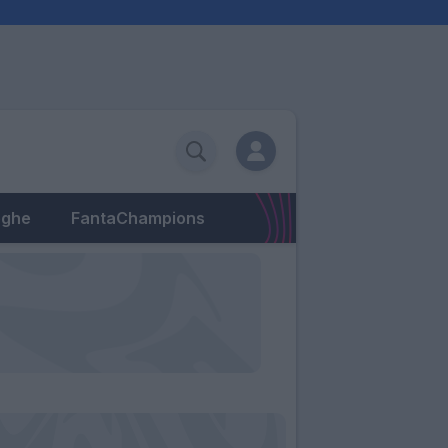
eghe
FantaChampions