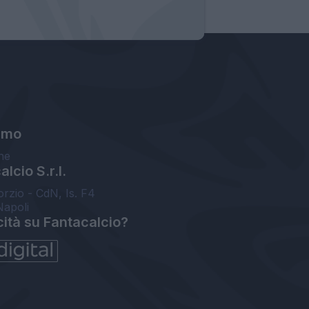
amo
ne
lcio S.r.l.
orzio - CdN, Is. F4
Napoli
cità su Fantacalcio?