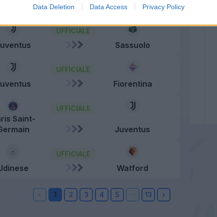
Napoli
Bayer Leverkusen
Data Deletion
Data Access
Privacy Policy
UFFICIALE
Juventus
Sassuolo
UFFICIALE
Juventus
Fiorentina
UFFICIALE
ris Saint-
Germain
Juventus
UFFICIALE
Udinese
Watford