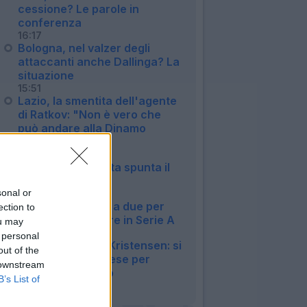
cessione? Le parole in
conferenza
16:17
Bologna, nel valzer degli
attaccanti anche Dallinga? La
situazione
15:51
Lazio, la smentita dell'agente
di Ratkov: "Non è vero che
può andare alla Dinamo
Mosca"
15:21
Napoli, per la porta spunta il
nome di Musso
sonal or
14:45
Fiorentina, corsa a due per
ection to
Fortini: può restare in Serie A
ou may
13:45
 personal
L'Atalanta vuole Kristensen: si
out of the
lavora con l'Udinese per
 downstream
trovare l'accordo
B’s List of
13:31