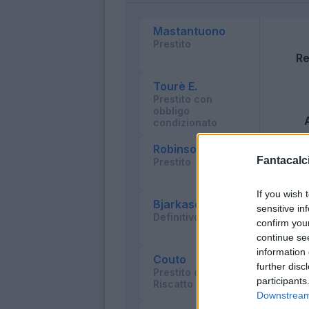
Mastantuono
Prestito
Re
Tourè E.
Prestito con
obbligo
condizionato
Robinson J.
Fantacalci
Prestito
So
If you wish 
Bjarkason
sensitive in
Definitivo
confirm you
continue se
information 
Couto
further disc
Prestito con Diritto
participants
Riscatto
Borus
Downstream 