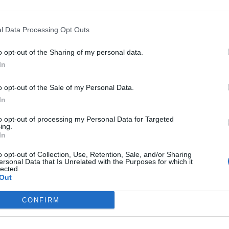
UFFICIALE
Siviglia
Genoa
l Data Processing Opt Outs
UFFICIALE
o opt-out of the Sharing of my personal data.
Genoa
Cremonese
In
o opt-out of the Sale of my Personal Data.
UFFICIALE
In
Atalanta
Svincolato
to opt-out of processing my Personal Data for Targeted
ing.
UFFICIALE
In
Lecce
Red Bull Salisburgo
o opt-out of Collection, Use, Retention, Sale, and/or Sharing
ersonal Data that Is Unrelated with the Purposes for which it
lected.
UFFICIALE
Out
Deportivo La
Roma
Coruna
CONFIRM
UFFICIALE