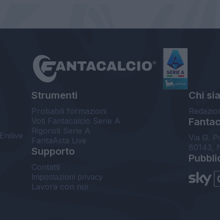
Strumenti
Chi si
Probabili formazioni
Redazio
Voti Fantacalcio Serie A
Fantaca
Rigoristi Serie A
Enilive
Via G. P
FantaAsta Live
80143, 
Supporto
Pubbli
Contatti
Impostazioni privacy
Lavora con noi