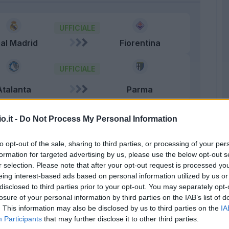
UFFICIALE
al Madrid
Fiorentina
UFFICIALE
Atalanta
Parma
UFFICIALE
o.it -
Do Not Process My Personal Information
uthampton
Monza
to opt-out of the sale, sharing to third parties, or processing of your per
formation for targeted advertising by us, please use the below opt-out s
UFFICIALE
r selection. Please note that after your opt-out request is processed y
Venezia
Sudtirol
eing interest-based ads based on personal information utilized by us or
disclosed to third parties prior to your opt-out. You may separately opt-
UFFICIALE
losure of your personal information by third parties on the IAB’s list of
. This information may also be disclosed by us to third parties on the
IA
sia Dortmund
Como
Participants
that may further disclose it to other third parties.