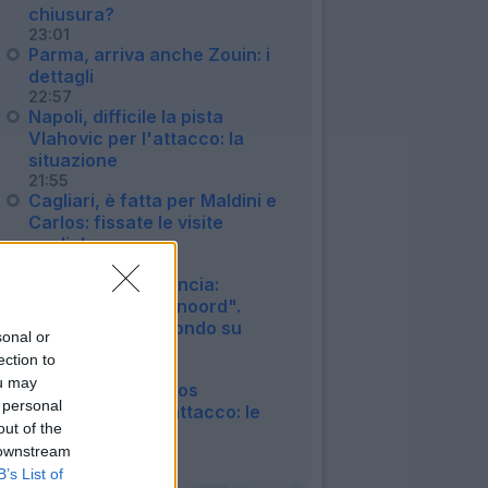
chiusura?
23:01
Parma, arriva anche Zouin: i
dettagli
22:57
Napoli, difficile la pista
Vlahovic per l'attacco: la
situazione
21:55
Cagliari, è fatta per Maldini e
Carlos: fissate le visite
mediche
20:45
Roma, Read annuncia:
"Rimango al Feyenoord".
Confermato l'affondo su
sonal or
Molina
ection to
20:23
ou may
Lecce, idea Marcos
 personal
Fernandez per l'attacco: le
out of the
ultime
 downstream
20:17
B’s List of