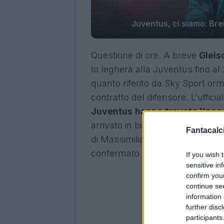
Juventus, ci siamo: Bre
Questione di ore. A breve
Gleis
lo legherà alla Juventus fino a
quanto riferito da Sky Sport orm
contratto del difensore. L'ufficia
Juventus hanno trovato l'acc
arrivato in bianconero nel 2022, 
Fantacalci
di Massimiliano Allegri e dopo 
confermato come uno dei migliori
If you wish 
sensitive in
confirm you
continue se
information 
further disc
participants