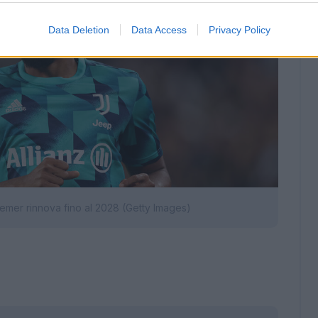
Data Deletion
Data Access
Privacy Policy
remer rinnova fino al 2028 (Getty Images)