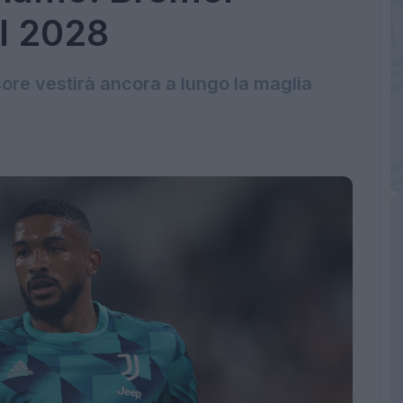
al 2028
sore vestirà ancora a lungo la maglia