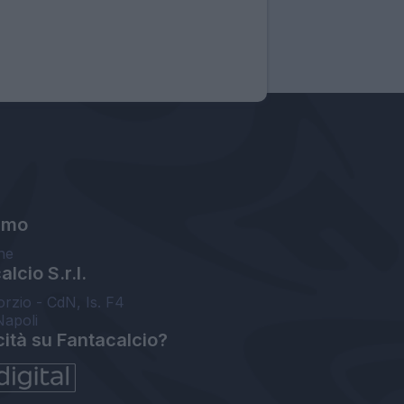
amo
ne
lcio S.r.l.
orzio - CdN, Is. F4
Napoli
cità su Fantacalcio?