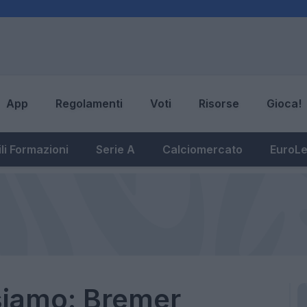
App
Regolamenti
Voti
Risorse
Gioca!
li Formazioni
Serie A
Calciomercato
EuroL
siamo: Bremer