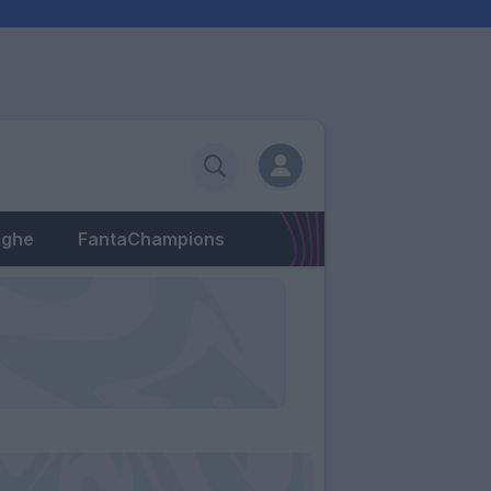
eghe
FantaChampions