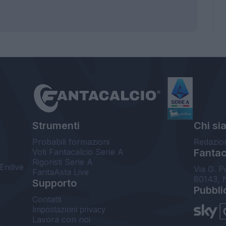
Strumenti
Chi si
Probabili formazioni
Redazio
Voti Fantacalcio Serie A
Fantaca
Rigoristi Serie A
Enilive
Via G. P
FantaAsta Live
80143, 
Supporto
Pubbli
Contatti
Impostazioni privacy
Lavora con noi