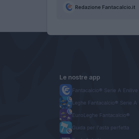
Redazione Fantacalcio.it
Le nostre app
Fantacalcio® Serie A Enilive
Leghe Fantacalcio® Serie A 
EuroLeghe Fantacalcio®
Guida per l'asta perfetta