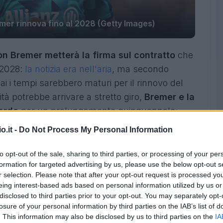
mer rinnova fino al 2028 (Getty Images)
on Bremer metterà la firma sul contratto
che
l 2028:
la notizia era nell'aria
, ma secondo
ai i tempi sarebbero maturi per il rinnovo del
lità potrebbe arrivare a stretto giro,
Bremer e la
ordo
per un prolungamento quinquennale;
il difensore è diventato un pilastro della difesa
o.it -
Do Not Process My Personal Information
un comprensibile periodo di ambientamento si è
 interpreti del ruolo nel campionato italiano.
to opt-out of the sale, sharing to third parties, or processing of your per
formation for targeted advertising by us, please use the below opt-out s
r selection. Please note that after your opt-out request is processed y
eing interest-based ads based on personal information utilized by us or
disclosed to third parties prior to your opt-out. You may separately opt-
losure of your personal information by third parties on the IAB’s list of
. This information may also be disclosed by us to third parties on the
IA