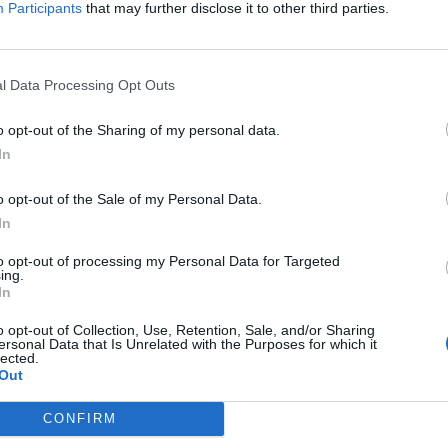
Participants
that may further disclose it to other third parties.
l Data Processing Opt Outs
o opt-out of the Sharing of my personal data.
calcio
In
re: difficile trovare certezze maggiori al
o opt-out of the Sale of my Personal Data.
In
Bremer. Il difensore è un elemento
llegri, che a lui non ha mai rinunciato finora; i
to opt-out of processing my Personal Data for Targeted
ing.
 passato il brasiliano ha dimostrato di poter
In
Questi
i numeri di Bremer al Fantacalcio
: 17
o opt-out of Collection, Use, Retention, Sale, and/or Sharing
 e
una media fantavoto di 6.29
. Cifre che il
ersonal Data that Is Unrelated with the Purposes for which it
lected.
e nella seconda parte della stagione.
Out
CONFIRM