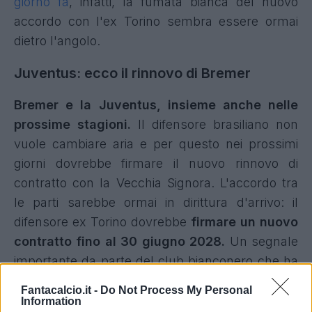
giorno fa
, infatti, la fumata bianca del nuovo
accordo con l'ex Torino sembra essere ormai
dietro l'angolo.
Juventus: ecco il rinnovo di Bremer
Bremer e la Juventus, insieme anche nelle
prossime stagioni.
Il difensore brasiliano non
vuole cambiare aria e per questo nei prossimi
giorni dovrebbe firmare il nuovo rinnovo di
contratto con la Vecchia Signora. L'accordo tra
le parti sarebbe ormai in dirittura d'arrivo: il
difensore ex Torino dovrebbe
firmare un nuovo
contratto fino al 30 giugno 2028.
Un segnale
importante da parte del club bianconero che ha
deciso di puntare sul talento del centrale.
Fantacalcio.it -
Do Not Process My Personal
Information