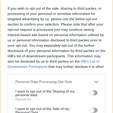
If you wish to opt-out of the sale, sharing to third parties, or
processing of your personal or sensitive information for
targeted advertising by us, please use the below opt-out
section to confirm your selection. Please note that after your
opt-out request is processed you may continue seeing
interest-based ads based on personal information utilized by
us or personal information disclosed to third parties prior to
your opt-out. You may separately opt-out of the further
disclosure of your personal information by third parties on the
IAB’s list of downstream participants. This information may
also be disclosed by us to third parties on the
IAB’s List of
I numeri di Bremer al Fantacalcio
Downstream Participants
that may further disclose it to other
third parties.
Punto fermo della squadra di Massimiliano
Allegri, in questa stagione Bremer è andato
Personal Data Processing Opt Outs
sempre a voto (15 volte) portando in dote anche
I want to opt-out of the Sharing of my
personal data.
un gol messo a segno nella sfida col Cagliari.
La
Opted In
sua fantamedia è del 6.33
, confermando di
I want to opt-out of the Sale of my
essere una garanzia anche in termini
Personal Data.