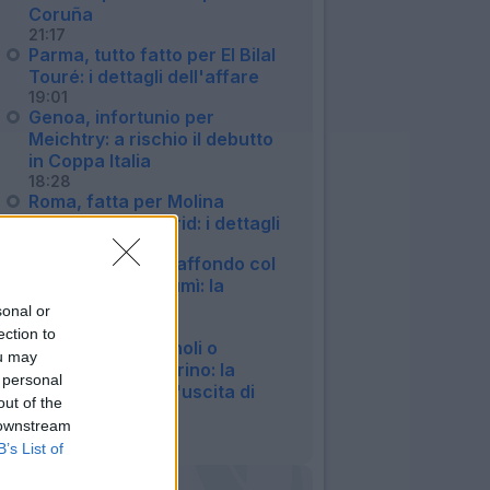
Coruña
21:17
Parma, tutto fatto per El Bilal
Touré: i dettagli dell'affare
19:01
Genoa, infortunio per
Meichtry: a rischio il debutto
in Coppa Italia
18:28
Roma, fatta per Molina
dall'Atletico Madrid: i dettagli
18:04
Juventus, nuovo affondo col
Bologna per Lucumì: la
situazione
sonal or
16:17
ection to
Atalanta, Romagnoli o
ou may
Kristensen nel mirino: la
 personal
situazione dopo l'uscita di
out of the
Djimsiti
 downstream
14:10
B’s List of