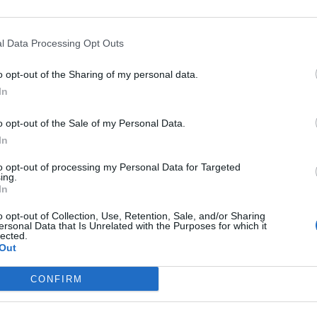
l Data Processing Opt Outs
o opt-out of the Sharing of my personal data.
In
o opt-out of the Sale of my Personal Data.
In
to opt-out of processing my Personal Data for Targeted
 anche l'ok del Milan
ing.
In
 dello Sport,
Theo Hernandez ha detto sì
o opt-out of Collection, Use, Retention, Sale, and/or Sharing
i delle ultime settimane, per la prima volta il
ersonal Data that Is Unrelated with the Purposes for which it
lected.
rattare tra i due club. Nei prossimi giorni
Out
l vivo. Il giocatore sta valutando questa
CONFIRM
ato da Theo fa ben sperare circa la fumata