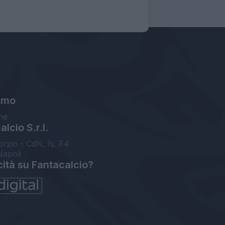
amo
ne
lcio S.r.l.
orzio - CdN, Is. F4
Napoli
cità su Fantacalcio?