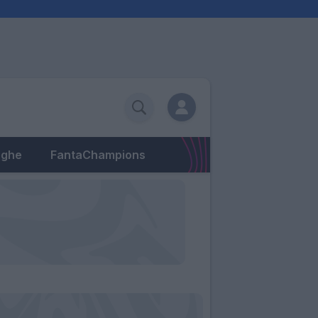
eghe
FantaChampions