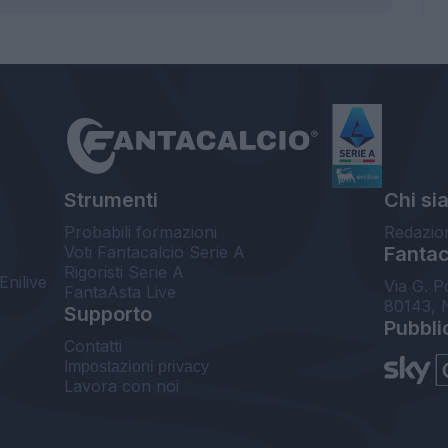
Strumenti
Chi si
Probabili formazioni
Redazio
Voti Fantacalcio Serie A
Fantaca
Rigoristi Serie A
Enilive
Via G. P
FantaAsta Live
80143, 
Supporto
Pubbli
Contatti
Impostazioni privacy
Lavora con noi