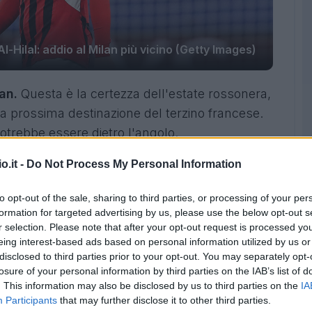
l-Hilal: addio al Milan più vicino (Getty Images)
lan.
Questa è la certezza dell'estate rossonera,
la prossima destinazione del terzino francese.
trebbe essere dietro l'angolo.
o.it -
Do Not Process My Personal Information
uturo di Theo Hernandez, ormai pronto a
po l'accordo verbale con la società, è
arrivato
to opt-out of the sale, sharing to third parties, or processing of your per
sione del cartellino: il terzino francese
formation for targeted advertising by us, please use the below opt-out s
r selection. Please note that after your opt-out request is processed y
eing interest-based ads based on personal information utilized by us or
disclosed to third parties prior to your opt-out. You may separately opt-
vi per chiudere la trattativa, ma ormai Theo
losure of your personal information by third parties on the IAB’s list of
a Serie A e l'Europa.
. This information may also be disclosed by us to third parties on the
IA
Participants
that may further disclose it to other third parties.