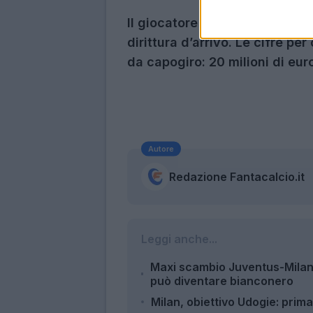
Il giocatore ha già incontrato
dirittura d’arrivo. Le cifre pe
da capogiro: 20 milioni di eur
Autore
Redazione Fantacalcio.it
Leggi anche...
Maxi scambio Juventus-Milan
può diventare bianconero
Milan, obiettivo Udogie: pri