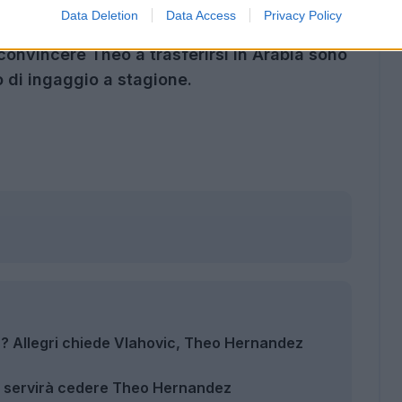
Data Deletion
Data Access
Privacy Policy
 alcuni emissari del club saudita: accordo in
r convincere Theo a trasferirsi in Arabia sono
o di ingaggio a stagione.
? Allegri chiede Vlahovic, Theo Hernandez
ma servirà cedere Theo Hernandez