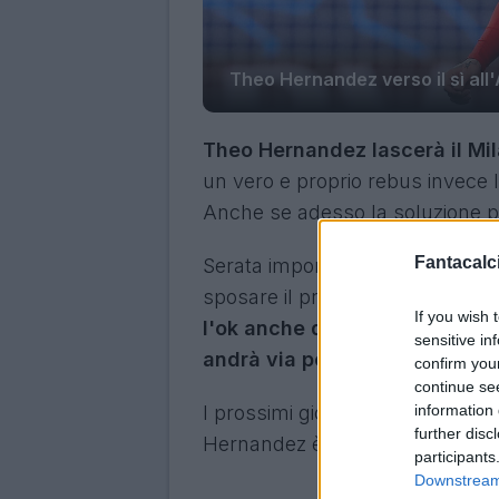
Theo Hernandez verso il sì all'A
Theo Hernandez lascerà il Mi
un vero e proprio rebus invece 
Anche se adesso la soluzione po
Fantacalci
Serata importante riguardo il f
sposare il progetto Al-Hilal. Do
If you wish 
l'ok anche dal Milan per la ces
sensitive in
andrà via per 25 mln di euro.
confirm you
continue se
information 
I prossimi giorni saranno decisi
further disc
Hernandez è pronto a lasciare l
participants
Downstream 