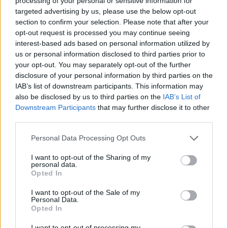
processing of your personal or sensitive information for
rossonero
Musacchio
è sbarcato in città ed ha
targeted advertising by us, please use the below opt-out
sostenuto stamattina le visite mediche: per lui il
section to confirm your selection. Please note that after your
DS meneghino ha speso circa 18 milioni di euro.
opt-out request is processed you may continue seeing
interest-based ads based on personal information utilized by
27 anni da compiere ad agosto, argentino ma
us or personal information disclosed to third parties prior to
con passaporto italiano, sta sostenendo i suoi
your opt-out. You may separately opt-out of the further
primi test atletici a Milanello. Saluta il Villarreal
disclosure of your personal information by third parties on the
IAB’s list of downstream participants. This information may
dopo 249 partite in cui ha peraltro segnato
also be disclosed by us to third parties on the
IAB’s List of
anche 7 gol. Sarà il compagno di reparto di
Downstream Participants
that may further disclose it to other
Romagnoli.
third parties.
Personal Data Processing Opt Outs
Autore
I want to opt-out of the Sharing of my
personal data.
Redazione Fantacalcio.it
Opted In
I want to opt-out of the Sale of my
Personal Data.
Opted In
I want to opt-out of processing my