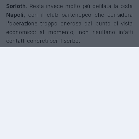
Sorloth
. Resta invece molto più defilata la pista
Napoli
, con il club partenopeo che considera
l'operazione troppo onerosa dal punto di vista
economico: al momento, non risultano infatti
contatti concreti per il serbo.
Cagliari, è fatta per Maldini
e Carlos: fissate le visite
mediche