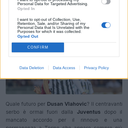
Napoli, difficile la pista
Personal Data for Targeted Advertising.
Opted In
Vlahovic per l'attacco: la
I want to opt-out of Collection, Use,
situazione
Retention, Sale, and/or Sharing of my
Personal Data that Is Unrelated with the
Purposes for which it was collected.
Opted Out
CONFIRM
Data Deletion
Data Access
Privacy Policy
Quale futuro per
Dusan Vlahovic
? Il centravanti
serbo è ormai fuori dalla
Juventus
dopo il
mancato accordo per il rinnovo e una
permanenza a Torino che appare sempre più