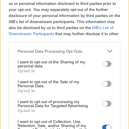
us or personal information disclosed to third parties prior to
your opt-out. You may separately opt-out of the further
Come riportato da
Sky Sport
, il Santos sarebbe
disclosure of your personal information by third parties on the
disposto a mantenere l’impegno preso con il
IAB’s list of downstream participants. This information may
giocatore e lo lascerà partire a gennaio.
also be disclosed by us to third parties on the
IAB’s List of
La
Downstream Participants
that may further disclose it to other
prossima settimana la Roma conta di
third parties.
sistemare gli ultimi dettagli
, arrivando così ad
Personal Data Processing Opt Outs
un preaccordo per gennaio.
I want to opt-out of the Sharing of my
personal data.
Opted In
I want to opt-out of the Sale of my
Personal Data.
Autore
Opted In
Redazione Fantacalcio.it
I want to opt-out of processing my
Personal Data for Targeted Advertising.
Opted In
I want to opt-out of Collection, Use,
Leggi anche...
Retention, Sale, and/or Sharing of my