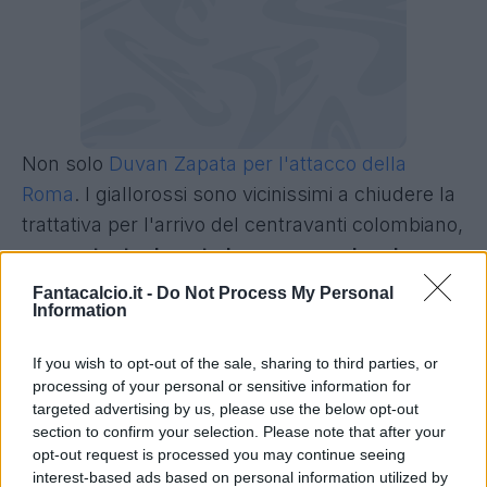
Non solo
Duvan Zapata per l'attacco della
Roma
. I giallorossi sono vicinissimi a chiudere la
trattativa per l'arrivo del centravanti colombiano,
ma contestualmente lavorano anche al
colpo
Marcos Leonardo.
L'arrivo
Fantacalcio.it -
Do Not Process My Personal
Information
dell'attaccante brasiliano, infatti, non è
definitivamente saltato, ma solo rimandato,
If you wish to opt-out of the sale, sharing to third parties, or
vista la volontà del
Santos di trattenerlo fino
processing of your personal or sensitive information for
a gennaio.
targeted advertising by us, please use the below opt-out
section to confirm your selection. Please note that after your
Calciomercato Roma, si lavora al colpo
opt-out request is processed you may continue seeing
interest-based ads based on personal information utilized by
Marcos Leonardo