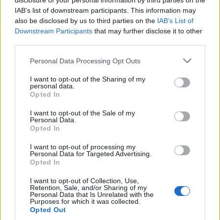
disclosure of your personal information by third parties on the
in nerazzurro di Alexis Sanchez, svincolato dopo
IAB’s list of downstream participants. This information may
also be disclosed by us to third parties on the
IAB’s List of
l'ultima esperienza in Francia con la maglia del
Downstream Participants
that may further disclose it to other
Marsiglia.
third parties.
Personal Data Processing Opt Outs
I want to opt-out of the Sharing of my
personal data.
Opted In
Autore
I want to opt-out of the Sale of my
Redazione Fantacalcio.it
Personal Data.
Opted In
I want to opt-out of processing my
Personal Data for Targeted Advertising.
Leggi anche...
Opted In
Napoli, doppio colpo in entrata: ecco
I want to opt-out of Collection, Use,
Retention, Sale, and/or Sharing of my
Lindstrom e Gabri Veiga
Personal Data that Is Unrelated with the
Purposes for which it was collected.
Milan, un nuovo difensore per Pioli: ecco
Opted Out
Pellegrino