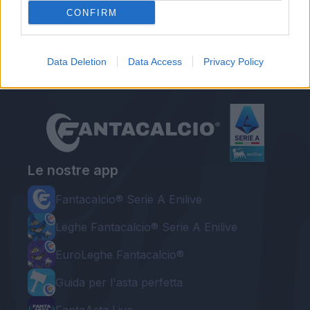
Atalanta, per Touré tempi lunghi: al rientro
CONFIRM
potrebbe partire per la Coppa d'Africa
Data Deletion
Data Access
Privacy Policy
Le nostre app
Fantacalcio® Serie A Enilive
Leghe Fantacalcio® Serie A Enilive
EuroLeghe Fantacalcio®
Guida per l'asta perfetta