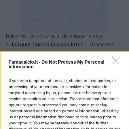
Potrebbe sbloccarsi la situazione relativa
a
Joaquin Correa in casa Inter.
L'attaccante
argentino, infatti, è tra i giocatori ancora in uscita
e negli ultimi giorni di mercato potrebbe lasciare
Fantacalcio.it -
Do Not Process My Personal
Information
Milano.
If you wish to opt-out of the sale, sharing to third parties, or
Calciomercato Inter, per Correa pista
processing of your personal or sensitive information for
Torino
targeted advertising by us, please use the below opt-out
section to confirm your selection. Please note that after your
Come anticipato da
Sky Sport
, infatti,
opt-out request is processed you may continue seeing
l'attaccante ex Lazio e Siviglia è finito nel
interest-based ads based on personal information utilized by
us or personal information disclosed to third parties prior to
mirino del Torino di Ivan Juric
. Un'eventuale
your opt-out. You may separately opt-out of the further
cessione che spalancherebbe le porta al ritorno