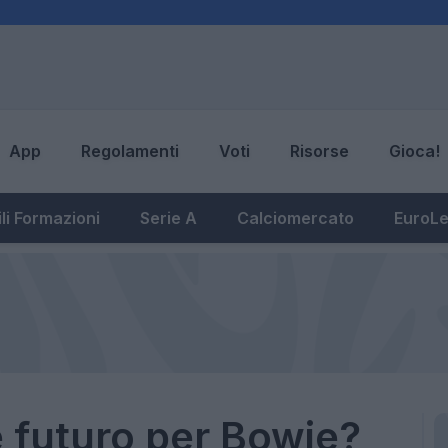
App
Regolamenti
Voti
Risorse
Gioca!
li Formazioni
Serie A
Calciomercato
EuroL
 futuro per Bowie?