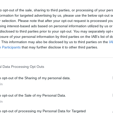
wie? Può restare al Fantacalcio (©LaPresse)
to opt-out of the sale, sharing to third parties, or processing of your per
formation for targeted advertising by us, please use the below opt-out s
r selection. Please note that after your opt-out request is processed y
era già scritta da settimane, ma tra le poche
eing interest-based ads based on personal information utilized by us or
 stagione c’è sicuramente Kieron Bowie
. Lo
disclosed to third parties prior to your opt-out. You may separately opt-
ll’Hibernian per 5 milioni di euro, ha lasciato
losure of your personal information by third parties on the IAB’s list of
. This information may also be disclosed by us to third parties on the
IA
chi mesi, attirando l’attenzione di diversi club
Participants
that may further disclose it to other third parties.
del Verona.
o agli scaligeri fino al 2030, dovrebbe essere
l Data Processing Opt Outs
ra chiamata a inseguire l’immediato ritorno in
a di cambiare tutto.
Secondo il Corriere di
o opt-out of the Sharing of my personal data.
o nel radar del
Bologna
, mentre dalla Scozia
In
che dalla Bundesliga e dall’Inghilterra. La
o opt-out of the Sale of my Personal Data.
rossime settimane, ma intanto il giocatore resta
In
ell'ultimo turno di Serie A contro la Roma.
to opt-out of processing my Personal Data for Targeted