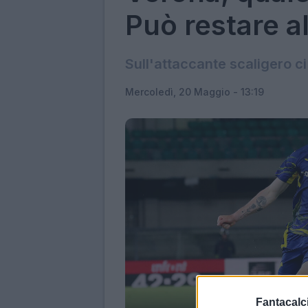
Può restare a
Sull'attaccante scaligero c
Mercoledì, 20 Maggio - 13:19
Fantacalci