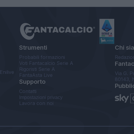
Strumenti
Chi si
Probabili formazioni
Redazio
Voti Fantacalcio Serie A
Fantaca
Rigoristi Serie A
Enilive
Via G. P
FantaAsta Live
80143, 
Supporto
Pubbli
Contatti
Impostazioni privacy
Lavora con noi