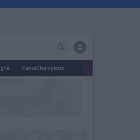
eghe
FantaChampions