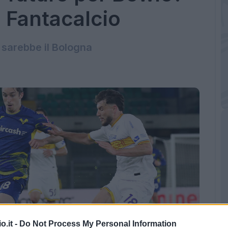
l Fantacalcio
i sarebbe il Bologna
o.it -
Do Not Process My Personal Information