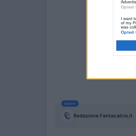
Advertis
Opted 
I want t
of my P
was col
Opted 
Autore
Redazione Fantacalcio.it