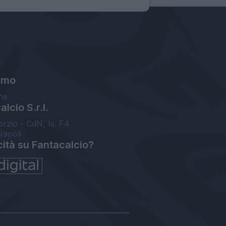
amo
ne
lcio S.r.l.
orzio - CdN, Is. F4
Napoli
cità su Fantacalcio?