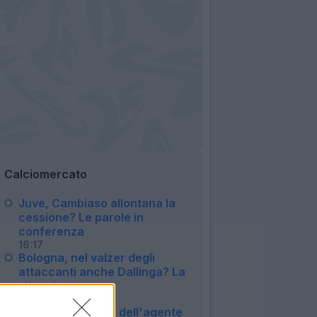
Calciomercato
Juve, Cambiaso allontana la
cessione? Le parole in
conferenza
16:17
Bologna, nel valzer degli
attaccanti anche Dallinga? La
situazione
15:51
Lazio, la smentita dell'agente