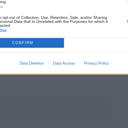
ing.
In
o opt-out of Collection, Use, Retention, Sale, and/or Sharing
ersonal Data that Is Unrelated with the Purposes for which it
lected.
Out
CONFIRM
Data Deletion
Data Access
Privacy Policy