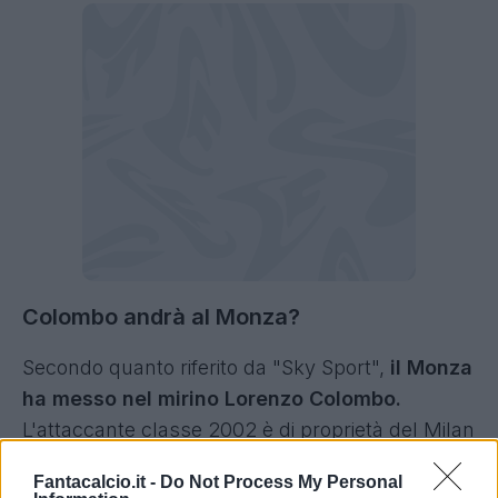
Colombo andrà al Monza?
Secondo quanto riferito da "Sky Sport",
il Monza
ha messo nel mirino Lorenzo Colombo.
L'attaccante classe 2002 è di proprietà del Milan
e l'anno scorso ha fatto vedere buone cose a
Fantacalcio.it -
Do Not Process My Personal
Lecce, siglando tra le altre la rete su rigore che