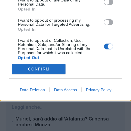
I want to opt-out of the Sale of my
Personal Data.
Opted In
I want to opt-out of processing my
Personal Data for Targeted Advertising.
Opted In
I want to opt-out of Collection, Use,
Retention, Sale, and/or Sharing of my
Personal Data that Is Unrelated with the
Purposes for which it was collected.
Opted Out
CONFIRM
Autore
Gianmarco Della Ragione
Data Deletion
Data Access
Privacy Policy
Leggi anche...
Muriel, sarà addio all'Atalanta? Ci pensa
anche il Monza