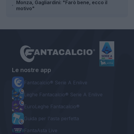
Monza, Gagliardini: "Farò bene, ecco il
motivo"
Le nostre app
Fantacalcio® Serie A Enilive
Leghe Fantacalcio® Serie A Enilive
EuroLeghe Fantacalcio®
Guida per l'asta perfetta
FantaAsta Live