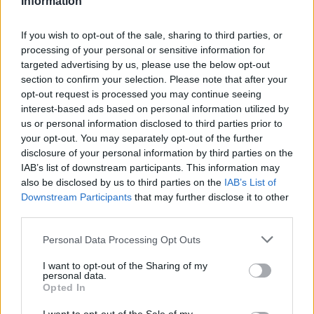
Information
ha sancito la salvezza dei giallorossi, proprio sul
campo dei brianzoli. Contatti in corso coi
If you wish to opt-out of the sale, sharing to third parties, or
processing of your personal or sensitive information for
rossoneri, è lui il profilo balzato in pole per
targeted advertising by us, please use the below opt-out
rinforzare il reparto offensivo.
section to confirm your selection. Please note that after your
opt-out request is processed you may continue seeing
I numeri di Colombo al Fantacalcio
interest-based ads based on personal information utilized by
us or personal information disclosed to third parties prior to
Con la maglia del Lecce, nell'ultima
your opt-out. You may separately opt-out of the further
disclosure of your personal information by third parties on the
stagione,
Colombo ha raccolto 26 presenze
IAB’s list of downstream participants. This information may
mettendo a segno 5 e servendo 1 assist.
Un
also be disclosed by us to third parties on the
IAB’s List of
bottino niente male per il giovane
che ha
Downstream Participants
that may further disclose it to other
third parties.
contribuito alla salvezza del club salentino.
Personal Data Processing Opt Outs
I want to opt-out of the Sharing of my
personal data.
Opted In