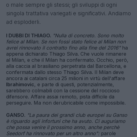
o male sempre gli stessi; gli sviluppi di ogni
singola trattativa variegati e significativi. Andiamo
ad esploderli.
I DUBBI DI THIAGO.
"Nulla di concreto. Sono molto
felice al Milan. Se non fossi stato felice al Milan non
avrei rinnovato il contratto fino alla fine del 2016"
ha
appena dichiarato Thiago Silva. Che vuole rimanere
al Milan, e che il Milan ha confermato. Occhio, però,
alla caccia al brasiliano perpetrata dal Barcellona, e
confermata dallo stesso Thiago Silva. Il Milan deve
ancora ai catalani circa 25 milioni in virtù dell'affare
Ibrahimovic
, e parte di questi, potenzialmente,
sarebbero colmabili con la cessione del roccioso
difensore. Affare assai remoto, pista difficile da
perseguire. Ma non derubricabile come impossibile.
GANSO
.
"La paura dei grandi club europei su Ganso
è riguardo agli infortuni che ha avuto. Ci auguriamo
che possa venire il prossimo anno, anche perchè
Seedorf ha rinnovato per un altro anno":
parole