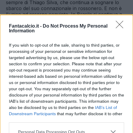
sempre di Thiago Silva, che continua a sognare lo
sbarco del suo connazionale in rossonero. E non è
l'unico ad esserne convinto. In Brasile si continua a
discutere del fatto che il gruppo DIS, detentore dei
diritti del giocatore,
starebbe spingendo per il
Fantacalcio.it -
Do Not Process My Personal
Information
trasferimento del giocatore
in rossonero. Nessuna
dichiarazione, nè smentita, però, in merito.
If you wish to opt-out of the sale, sharing to third parties, or
CONSTANT
. Si ritorna a parlare del mediano
processing of your personal or sensitive information for
clivense. L'agente del giocatore, Oscar Damiani, ha
targeted advertising by us, please use the below opt-out
confermato le voci relative all'accumularsi di richieste
section to confirm your selection. Please note that after your
per il ragazzo. L'ultima indiscrezione lo vorrebbe
opt-out request is processed you may continue seeing
infatti preso da una tra Milan e Genoa,
e girato
interest-based ads based on personal information utilized by
all'altra nell'ambito di uno dei tanti scambi
che
us or personal information disclosed to third parties prior to
Galliani e Preziosi stanno perfezionando.
your opt-out. You may separately opt-out of the further
disclosure of your personal information by third parties on the
EL SHAARAWY.
Qualche punta di dubbio si innesca
IAB’s list of downstream participants. This information may
nei meccanismi che porteranno all'acquisizione del
also be disclosed by us to third parties on the
IAB’s List of
gioiellino genoano da parte del Milan. Oltre ad un
Downstream Participants
that may further disclose it to other
cospicuo contributo economico, infatti, l'affare era
third parties.
stato perfezionato sulla base d'uno scambio in
controparte - prestito, parrebbe - di Alexander
Personal Data Processing Opt Outs
Merkel. Della volontà o meno del tedesco di