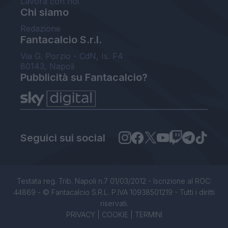
Lavora con noi
Chi siamo
Redazione
Fantacalcio S.r.l.
Via G. Porzio - CdN, Is. F4
80143, Napoli
Pubblicità su Fantacalcio?
Seguici sui social
Testata reg. Trib. Napoli n.7 01/03/2012 - Iscrizione al ROC:
44869 - © Fantacalcio S.R.L. P.IVA 10938501219 - Tutti i diritti
riservati.
PRIVACY
|
COOKIE
|
TERMINI