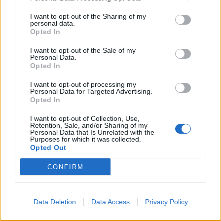
trasferirsi a Genova, però, ancora nessuna
I want to opt-out of the Sharing of my
indiscrezione. Il tutto è momentaneamente in stand-
personal data.
by.
Opted In
CASSANO
. E se El Shaarawy dovesse essere, allora
I want to opt-out of the Sale of my
Personal Data.
si alimenterebbero eccome le possibilità di non
Opted In
vedere più a Milanello Antonio Cassano. Che si
ritroverebbe a competere per il minutaggio contro
I want to opt-out of processing my
Ibrahimovic, Robinho, Pato e Inzaghi, oltre che il
Personal Data for Targeted Advertising.
'faraone'.
Opted In
Bozzo, agente del barese, continua a smentire, ma le
possibilità di sbarco in quel di Firenze - dove uno tra
I want to opt-out of Collection, Use,
Retention, Sale, and/or Sharing of my
Gilardino e Mutu andrà via -, sommate alle ultime
Personal Data that Is Unrelated with the
dichiarazioni di Prandelli, diventano consistenti
Purposes for which it was collected.
sempre più, giorno dopo giorno.
Opted Out
KAKA
'. Del brasiliano s'è tornato a ridiscutere, e
CONFIRM
molto, negli ultimi giorni, quando le continue visite
dell'Ingegner Bosco in sede hanno alimentato una
serie di indiscrezioni in merito al ritorno dello storico
Data Deletion
Data Access
Privacy Policy
22 in rossonero. L'imminente approdo di Leonardo in
quel di Parigi, al PSG, però, lasciano trapelare