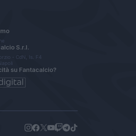
amo
ne
lcio S.r.l.
orzio - CdN, Is. F4
Napoli
cità su Fantacalcio?