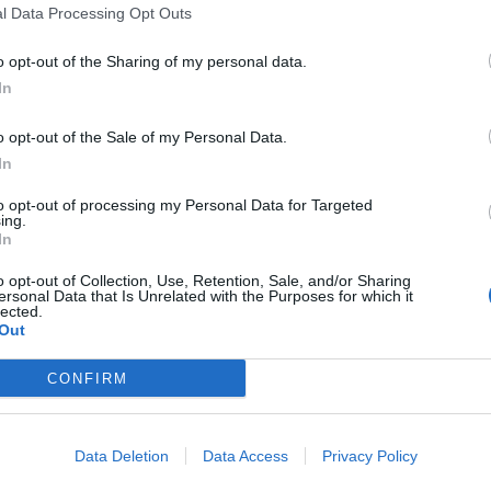
l Data Processing Opt Outs
a cessione di Coulibaly
o opt-out of the Sharing of my personal data.
ione a titolo definitivo di Woyo Coulibaly al
In
 Dopo 88 presenze, 5.679 minuti giocati, un
o opt-out of the Sale of my Personal Data.
 difensore francese lascia il nostro Club per una
In
League: Parma Calcio augura a Woyo le
.
to opt-out of processing my Personal Data for Targeted
ing.
In
o opt-out of Collection, Use, Retention, Sale, and/or Sharing
ersonal Data that Is Unrelated with the Purposes for which it
lected.
Out
antacalcio
CONFIRM
antacalcio dopo essere andato a voto 14
l laterale difensivo classe '99 ha realizzato
 una fantamedia di 5,36.
Data Deletion
Data Access
Privacy Policy