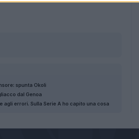
nsore: spunta Okoli
gliacco dal Genoa
 agli errori. Sulla Serie A ho capito una cosa