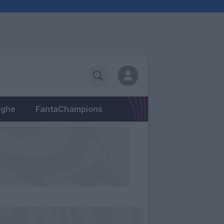
eghe
FantaChampions