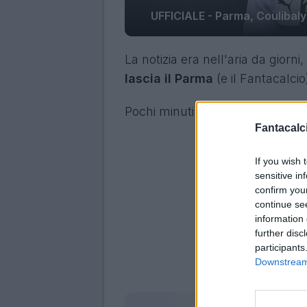
UFFICIALE - Parma, Coulibaly 
La notizia era nell'aria da giorni,
lascia il Parma
(e il Fantacalcio
Pochi minuti fa è arrivata la
nota
Fantacalci
If you wish 
sensitive in
confirm you
continue se
information 
further disc
participants
Downstream 