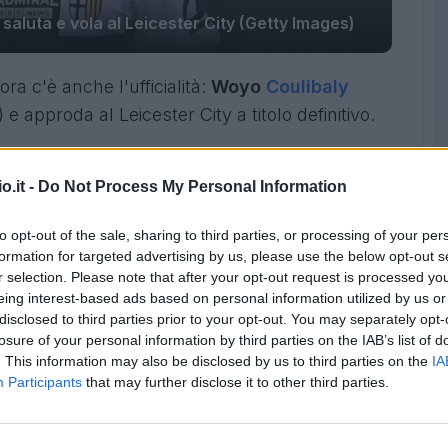
saluta e vola al Leicester City (Getty Images)
 ora c'è anche l'ufficialità:
Woyo
Coulibaly
) e approda al Leicester City a titolo definitivo.
 ufficiale da parte del club ducale
.
o.it -
Do Not Process My Personal Information
to opt-out of the sale, sharing to third parties, or processing of your per
formation for targeted advertising by us, please use the below opt-out s
r selection. Please note that after your opt-out request is processed y
eing interest-based ads based on personal information utilized by us or
disclosed to third parties prior to your opt-out. You may separately opt-
losure of your personal information by third parties on the IAB’s list of
. This information may also be disclosed by us to third parties on the
IA
Participants
that may further disclose it to other third parties.