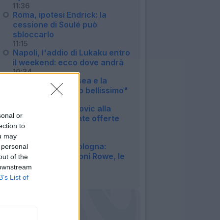
11:36
Roma, ipotesi Endrick: la
cessione di Soulé può
sbloccarlo
11:15
Napoli, l'addio di Lukaku entro
il weekend: ecco dove andrà
10:34
Palestra: "Il Chelsea e la
Premier un mondo bellissimo"
10:07
Pjanic su Alajbegovic alla
sonal or
Juventus: "Rifiutate offerte
ection to
migliori"
ou may
09:41
Calciomercato Bologna:
 personal
offerta da 35 milioni Rowe, le
out of the
ultime
 downstream
09:21
B’s List of