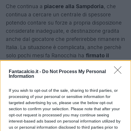
Che continua a
piacere alla Sampdoria
, che
continua a cercare un centrale di spessore
potendo contare su forze a propria disposizione
considerate inadeguate, e destinazione gradita
anche dal giocatore che preferirebbe rimanere in
Italia. La situazione è complicata, anche perchè
solo pochi mesi fa Ranocchia ha
firmato il
rinnovo con i nerazzurri fino al 2019
, contratto
che rende il suo cartellino piuttosto complicato
Fantacalcio.it -
Do Not Process My Personal
Information
da gestire. Con la Samp i nomi in ballo sono
diversi, perchè oltre al
prestito di Dodò
- che
If you wish to opt-out of the sale, sharing to third parties, or
per il momento ha rifiutato la destinazione
processing of your personal or sensitive information for
targeted advertising by us, please use the below opt-out
blucerchiata - si parla anche di
Soriano e
section to confirm your selection. Please note that after your
Fernando,
due obiettivi sui quali Mancini
opt-out request is processed you may continue seeing
spingerebbe a maggior ragione se Guarin
interest-based ads based on personal information utilized by
us or personal information disclosed to third parties prior to
dovesse poi partire effettivamente.