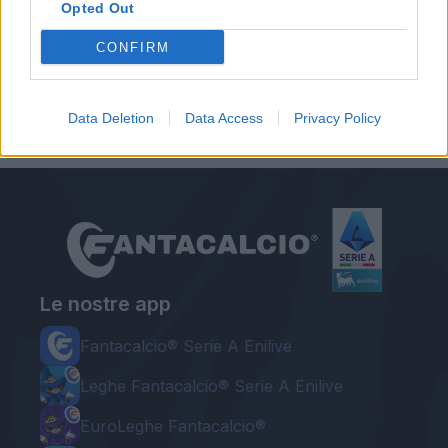
Opted Out
CONFIRM
Autore
Redazione Fantacalcio.it
Data Deletion
Data Access
Privacy Policy
Le nostre app
Fantacalcio® Serie A Enilive
Leghe Fantacalcio® Serie A Enilive
EuroLeghe Fantacalcio®