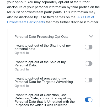
your opt-out. You may separately opt-out of the further
disclosure of your personal information by third parties on the
Dopo la
risoluzione consensuale del contratto
IAB’s list of downstream participants. This information may
also be disclosed by us to third parties on the
IAB’s List of
con Vidic,
la cessione di Ranocchia, pur
Downstream Participants
that may further disclose it to other
considerando la permanenza di Juan Jesus,
third parties.
sparito dai radar giallorossi dopo l'esonero di
Personal Data Processing Opt Outs
Garcia, aprirebbe la strada ad
acquisto in
difesa
da parte dell'Inter. Che come riserva di
I want to opt-out of the Sharing of my
personal data.
Miranda starebbe pensando a
Rolando:
Opted In
stagione positiva quella con Mazzarri, ma le
I want to opt-out of the Sale of my
richieste del Porto, all'epoca, resero impossibile
Personal Data.
Opted In
il riscatto. Oggi il difensore è però di proprietà del
Marsiglia, e le cose potrebbero allora cambiare,
I want to opt-out of processing my
Personal Data for Targeted Advertising.
visto che in Francia il portoghese non sta poi
Opted In
trovando così tanto spazio. Tutto dipende però
I want to opt-out of Collection, Use,
dalle cessioni:
Ranocchia e Guarin, ore
Retention, Sale, and/or Sharing of my
Personal Data that Is Unrelated with the
contate in nerazzurro?
Purposes for which it was collected.