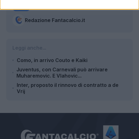
Autore
Redazione Fantacalcio.it
Leggi anche...
Como, in arrivo Couto e Kaiki
Juventus, con Carnevali può arrivare
Muharemovic. E Vlahovic...
Inter, proposto il rinnovo di contratto a de
Vrij