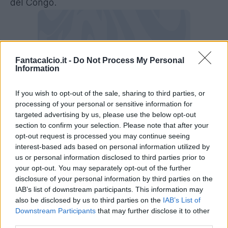
del Congo.
Fantacalcio.it -
Do Not Process My Personal
Information
If you wish to opt-out of the sale, sharing to third parties, or
processing of your personal or sensitive information for
targeted advertising by us, please use the below opt-out
section to confirm your selection. Please note that after your
opt-out request is processed you may continue seeing
interest-based ads based on personal information utilized by
us or personal information disclosed to third parties prior to
Euroleghe, i numeri di Bernardo Silva
your opt-out. You may separately opt-out of the further
disclosure of your personal information by third parties on the
Niente Fantacalcio, dunque, per
Bernardo
IAB’s list of downstream participants. This information may
Silva che resta in Euroleghe.
also be disclosed by us to third parties on the
IAB’s List of
Downstream Participants
that may further disclose it to other
third parties.
Nella stagione 2025/2026
il giocatore