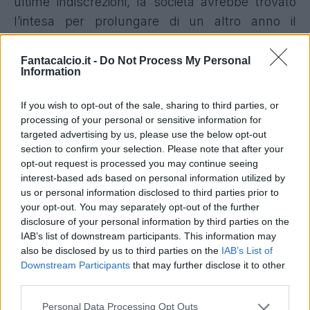
ultime indiscrezioni
, la società avrebbe trovato
l’intesa per prolungare di un altro anno il
contratto dell’ex Milan, che dunque continuerà
la propria avventura sotto la Lanterna anche
Fantacalcio.it -
Do Not Process My Personal
Information
nella prossima stagione.
Stesso discorso
anche per
Nicola Leali.
Il portiere è un altro
If you wish to opt-out of the sale, sharing to third parties, or
profilo sul quale il club sta lavorando per dare
processing of your personal or sensitive information for
targeted advertising by us, please use the below opt-out
continuità al progetto tecnico e consolidare
section to confirm your selection. Please note that after your
l’ossatura della rosa in vista della prossima
opt-out request is processed you may continue seeing
stagione.
interest-based ads based on personal information utilized by
us or personal information disclosed to third parties prior to
your opt-out. You may separately opt-out of the further
disclosure of your personal information by third parties on the
IAB’s list of downstream participants. This information may
also be disclosed by us to third parties on the
IAB’s List of
Downstream Participants
that may further disclose it to other
third parties.
Personal Data Processing Opt Outs