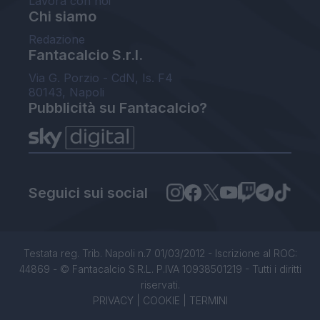
Lavora con noi
Chi siamo
Redazione
Fantacalcio S.r.l.
Via G. Porzio - CdN, Is. F4
80143, Napoli
Pubblicità su Fantacalcio?
Seguici sui social
Testata reg. Trib. Napoli n.7 01/03/2012 - Iscrizione al ROC:
44869 - © Fantacalcio S.R.L. P.IVA 10938501219 - Tutti i diritti
riservati.
PRIVACY
|
COOKIE
|
TERMINI