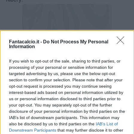
Fantacalcio.it -
Do Not Process My Personal
Information
If you wish to opt-out of the sale, sharing to third parties, or
processing of your personal or sensitive information for
targeted advertising by us, please use the below opt-out
section to confirm your selection. Please note that after your
opt-out request is processed you may continue seeing
interest-based ads based on personal information utilized by
I numeri di Kean al Fantacalcio
us or personal information disclosed to third parties prior to
your opt-out. You may separately opt-out of the further
Nella passata stagione Moise Kean è stata
disclosure of your personal information by third parties on the
una delle note più liete anche in ottica
IAB’s list of downstream participants. This information may
also be disclosed by us to third parties on the
Fantacalcio.
IAB’s List of
Downstream Participants
that may further disclose it to other