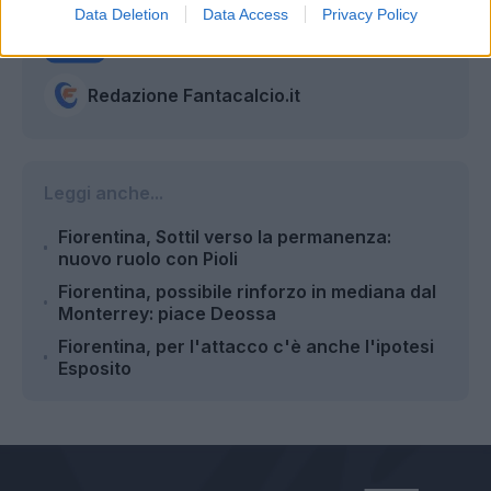
Data Deletion
Data Access
Privacy Policy
Autore
Redazione Fantacalcio.it
Leggi anche...
Fiorentina, Sottil verso la permanenza:
nuovo ruolo con Pioli
Fiorentina, possibile rinforzo in mediana dal
Monterrey: piace Deossa
Fiorentina, per l'attacco c'è anche l'ipotesi
Esposito