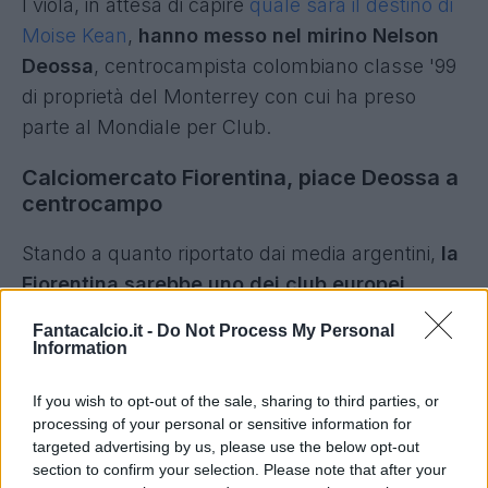
I viola, in attesa di capire
quale sarà il destino di
Moise Kean
,
hanno messo nel mirino Nelson
Deossa
, centrocampista colombiano classe '99
di proprietà del Monterrey con cui ha preso
parte al Mondiale per Club.
Calciomercato Fiorentina, piace Deossa a
centrocampo
Stando a quanto riportato dai media argentini,
la
Fiorentina sarebbe uno dei club europei
interessati a Nelson Deossa.
Fantacalcio.it -
Do Not Process My Personal
Information
Il centrocampista colombiano piace anche allo
Sporting Lisbona che sarebbe in pole per il
If you wish to opt-out of the sale, sharing to third parties, or
processing of your personal or sensitive information for
giocatore legato al Monterrey da un contratto
targeted advertising by us, please use the below opt-out
contenente una clausola rescissoria da 20
section to confirm your selection. Please note that after your