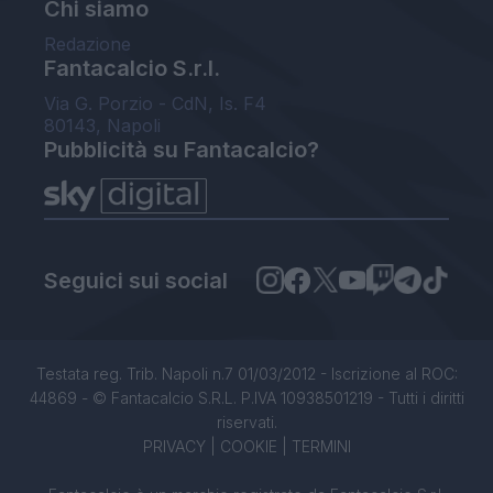
Chi siamo
Redazione
Fantacalcio S.r.l.
Via G. Porzio - CdN, Is. F4
80143, Napoli
Pubblicità su Fantacalcio?
Seguici sui social
Testata reg. Trib. Napoli n.7 01/03/2012 - Iscrizione al ROC:
44869 - © Fantacalcio S.R.L. P.IVA 10938501219 - Tutti i diritti
riservati.
PRIVACY
|
COOKIE
|
TERMINI