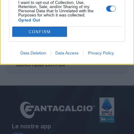
I want to opt-out of Collection, Use,
Retention, Sale, and/or Sharing of my
Personal Data that Is Unrelated with the
Purposes for which it was collected.
Leggi anche...
Opted Out
Calciomercato Fiorentina: Beltran via, le
CONFIRM
ultime su Insigne
Calciomercato Fiorentina. vicino Bernabé
del Parma: le ultime
Data Deletion
Data Access
Privacy Policy
Fiorentina, Sottil verso la permanenza:
nuovo ruolo con Pioli
Le nostre app