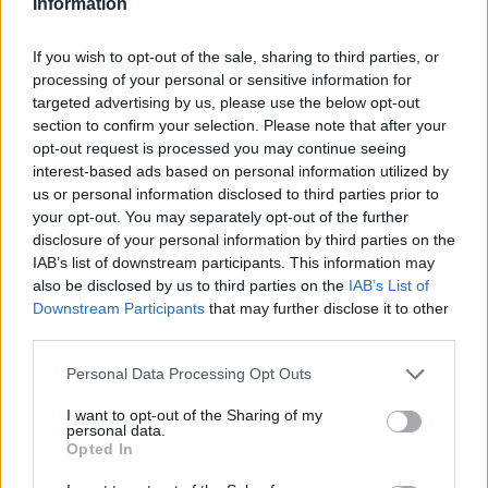
Information
Fiorentina: si tratta con il Parma per
If you wish to opt-out of the sale, sharing to third parties, or
Bernabé
processing of your personal or sensitive information for
targeted advertising by us, please use the below opt-out
section to confirm your selection. Please note that after your
Bernabé è approdato al Parma nel 2021 a
opt-out request is processed you may continue seeing
parametro zero. La sua duttilità e visione di gioco
interest-based ads based on personal information utilized by
lo rendono un profilo appetibile, e il giocatore
us or personal information disclosed to third parties prior to
your opt-out. You may separately opt-out of the further
non sembrerebbe contrario all’ipotesi di un
disclosure of your personal information by third parties on the
trasferimento a Firenze, squadra contro cui ha
IAB’s list of downstream participants. This information may
debuttato in Serie A.
also be disclosed by us to third parties on the
IAB’s List of
Downstream Participants
that may further disclose it to other
third parties.
Tuttavia, il club ducale non ha intenzione di
lasciarlo partire facilmente: la richiesta parte da
Personal Data Processing Opt Outs
25 milioni di euro, cifra ritenuta necessaria per
I want to opt-out of the Sharing of my
convincere la dirigenza a privarsi del
personal data.
Opted In
centrocampista, che il nuovo tecnico Cuesta
vorrebbe tenere al centro del progetto. I contatti