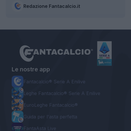
Redazione Fantacalcio.it
Le nostre app
Fantacalcio® Serie A Enilive
Leghe Fantacalcio® Serie A Enilive
EuroLeghe Fantacalcio®
Guida per l'asta perfetta
FantaAsta Live