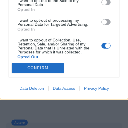
I want to opt-out of the Sale of my
Personal Data.
tra le parti si sarebbero intensificati negli ultimi
Opted In
giorni e l'accordo non sarebbe così lontano.
I want to opt-out of processing my
Personal Data for Targeted Advertising.
Opted In
I want to opt-out of Collection, Use,
Retention, Sale, and/or Sharing of my
Personal Data that Is Unrelated with the
Purposes for which it was collected.
Opted Out
CONFIRM
Data Deletion
Data Access
Privacy Policy
Autore