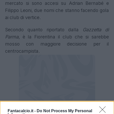
mercato si sono accesi su Adrian Bernabé e
Filippo Leoni, due nomi che stanno facendo gola
ai club di vertice.
Secondo quanto riportato dalla
Gazzetta di
Parma
, è la Fiorentina il club che si sarebbe
mosso con maggiore decisione per il
centrocampista.
Fantacalcio.it -
Do Not Process My Personal