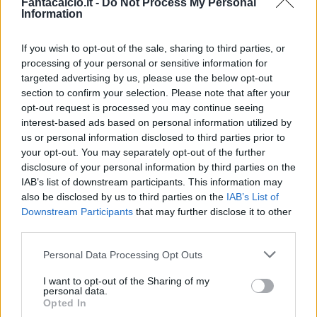
Fantacalcio.it -
Do Not Process My Personal
Information
Euroleghe, i numeri di Calafiori
If you wish to opt-out of the sale, sharing to third parties, or
processing of your personal or sensitive information for
targeted advertising by us, please use the below opt-out
Un eventuale passaggio al Real
section to confirm your selection. Please note that after your
Madrid
lascerebbe Riccardo Calafiori in
opt-out request is processed you may continue seeing
Euroleghe.
interest-based ads based on personal information utilized by
us or personal information disclosed to third parties prior to
your opt-out. You may separately opt-out of the further
Nella stagione appena andata agli archivi
disclosure of your personal information by third parties on the
l'ex Bologna ha mantenuto una fantamedia
IAB’s list of downstream participants. This information may
di 6,22 in 20 partite in cui è andato a voto.
also be disclosed by us to third parties on the
IAB’s List of
Downstream Participants
that may further disclose it to other
third parties.
Personal Data Processing Opt Outs
I want to opt-out of the Sharing of my
personal data.
Opted In