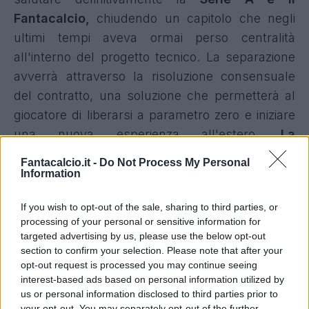
Fantacalcio,
chiudendo un capitolo che negli
ultimi tempi aveva ormai perso centralità
all'interno del progetto tecnico. La separazione
avverrà attraverso la risoluzione consensuale
del contratto, una soluzione che permetterà al
giocatore di liberarsi a parametro zero e iniziare
una nuova esperienza all'estero.
La
destinazione è il Qatar, dove lo attende l'Al
Fantacalcio.it -
Do Not Process My Personal
Shamal, club con cui l'accordo è ormai in
Information
dirittura d'arrivo.
If you wish to opt-out of the sale, sharing to third parties, or
processing of your personal or sensitive information for
Per il Milan si tratta di un'uscita che
targeted advertising by us, please use the below opt-out
alleggerisce il monte ingaggi e libera uno
section to confirm your selection. Please note that after your
spazio importante nella rosa in vista delle
opt-out request is processed you may continue seeing
interest-based ads based on personal information utilized by
prossime operazioni di mercato.
Bennacer,
us or personal information disclosed to third parties prior to
invece, ripartirà da un campionato diverso dopo
your opt-out. You may separately opt-out of the further