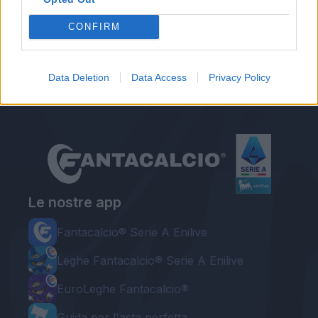
Autore
CONFIRM
Redazione Fantacalcio.it
Data Deletion
Data Access
Privacy Policy
Le nostre app
Fantacalcio® Serie A Enilive
Leghe Fantacalcio® Serie A Enilive
EuroLeghe Fantacalcio®
Guida per l'asta perfetta