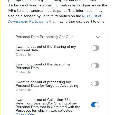
un percorso in Italia segnato da qualità tecniche
disclosure of your personal information by third parties on the
IAB’s list of downstream participants. This information may
indiscutibili ma anche da numerosi problemi fisici
also be disclosed by us to third parties on the
IAB’s List of
che ne hanno limitato la continuità nelle ultime
Downstream Participants
that may further disclose it to other
stagioni.
third parties.
Personal Data Processing Opt Outs
I want to opt-out of the Sharing of my
personal data.
Opted In
I want to opt-out of the Sale of my
Personal Data.
Opted In
I want to opt-out of processing my
Personal Data for Targeted Advertising.
Opted In
I want to opt-out of Collection, Use,
Retention, Sale, and/or Sharing of my
Personal Data that Is Unrelated with the
Purposes for which it was collected.
Opted Out