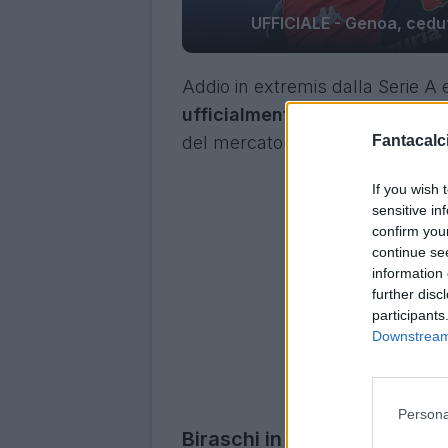
UFFICIALE - Genoa, cedu
Addio in extremis dalla Serie A e
ufficialmente del Karagümrük
del mercato turco, previsto per
Fantacalci
If you wish 
sensitive in
confirm you
continue se
information 
further disc
participants
Downstream 
Persona
Biraschi in Turchia: i dettagl