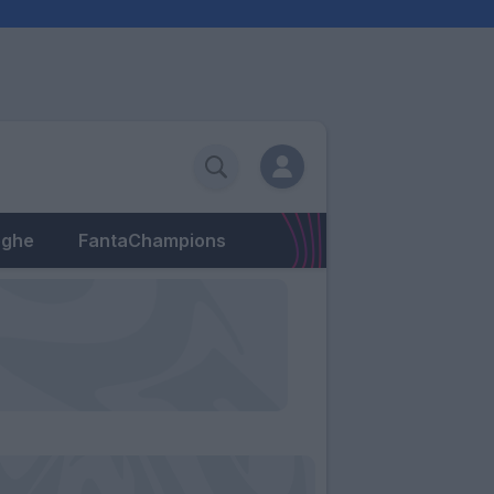
eghe
FantaChampions