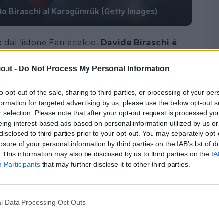
to Biraschi al Karagümrük (Getty Images)
 dal listone Fantacalcio.
Davide Biraschi è
: il Genoa lo ha ceduto a poche ore dalla fine
 la mezzanotte di oggi.
o.it -
Do Not Process My Personal Information
to opt-out of the sale, sharing to third parties, or processing of your per
formation for targeted advertising by us, please use the below opt-out s
r selection. Please note that after your opt-out request is processed y
eing interest-based ads based on personal information utilized by us or
disclosed to third parties prior to your opt-out. You may separately opt-
losure of your personal information by third parties on the IAB’s list of
. This information may also be disclosed by us to third parties on the
IA
Participants
that may further disclose it to other third parties.
l Data Processing Opt Outs
i