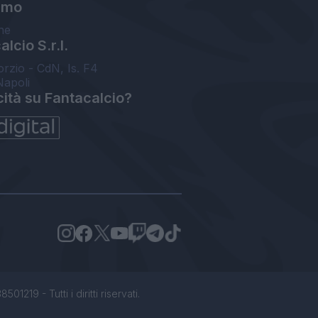
amo
ne
lcio S.r.l.
orzio - CdN, Is. F4
Napoli
cità su Fantacalcio?
1219 - Tutti i diritti riservati.