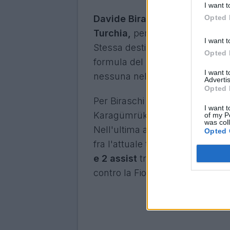
I want t
Davide Biraschi lascia il Genoa
Opted 
Turchia,
per la precisione al K
I want t
Stessa destinazione per Güven Y
Opted 
formula del prestito secco, per
I want 
nessuna nella stagione in corso
Advertis
Opted 
Per Biraschi si tratta di un ritor
I want t
Karagümrük un anno e mezzo, da
of my P
was col
Nell'ultima annata era stato al
Opted 
fra l'attuale tecnico della Sampd
e 2 assist
tra tutte le competizi
contro la Fiorentina,
segnando an