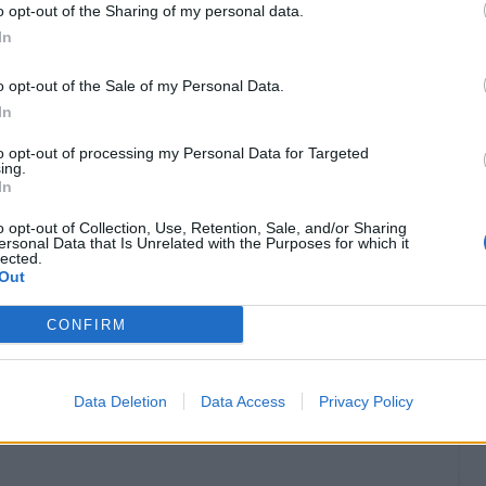
o opt-out of the Sharing of my personal data.
 e si trasferisce a titolo definitivo in
In
aragümrük, firmando un contratto di un anno.
o opt-out of the Sale of my Personal Data.
alcin: l'attaccante classe 1999 va via con la
In
 lui 25 presenze in B l'anno scorso mentre
to opt-out of processing my Personal Data for Targeted
.
ing.
In
no: il difensore classe 1994 aveva già giocato al
o opt-out of Collection, Use, Retention, Sale, and/or Sharing
lla sessione invernale 2022 all'estate 2023.
ersonal Data that Is Unrelated with the Purposes for which it
lected.
lenato da Andrea Pirlo, prima della separazione
Out
oria e il club turco. Per lui
48 presenze, 2 gol
CONFIRM
oni. Nel Fantacalcio in corso era andato a voto
che la rete della bandiera.
Data Deletion
Data Access
Privacy Policy