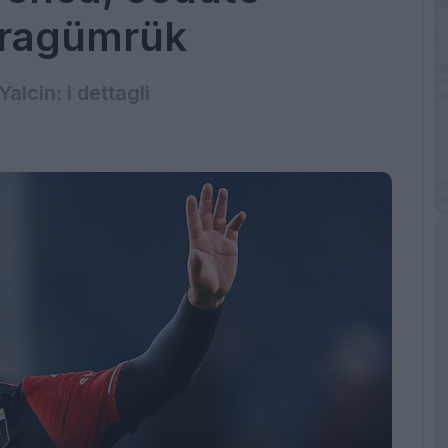
Karagümrük
alcin: i dettagli