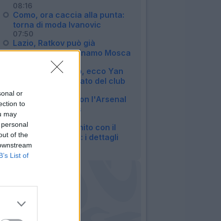
08:16
Como, ora caccia alla punta:
torna di moda Ivanovic
07:50
Lazio, Ratkov può già
salutare: c'è la Dinamo Mosca
07:23
UFFICIALE - Como, ecco Yan
Couto: il comunicato del club
20:13
sonal or
Napoli, contatti con l'Arsenal
ection to
per Gabriel Jesus
ou may
00:08
 personal
Parma, tutto definito con il
out of the
Tigre per Romero: i dettagli
 downstream
23:20
B’s List of