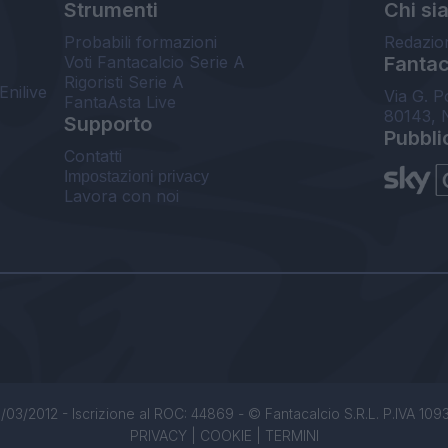
Strumenti
Chi si
Probabili formazioni
Redazio
Voti Fantacalcio Serie A
Fantaca
Rigoristi Serie A
Enilive
Via G. P
FantaAsta Live
80143, 
Supporto
Pubbli
Contatti
Impostazioni privacy
Lavora con noi
/03/2012 - Iscrizione al ROC: 44869 - © Fantacalcio S.R.L. P.IVA 1093850
PRIVACY
|
COOKIE
|
TERMINI